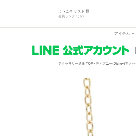
ようこそ
ゲスト 様
会員ランク :
( pt)
アイテム
アクセサリー通販 TOP
ディズニー(Disney)アク