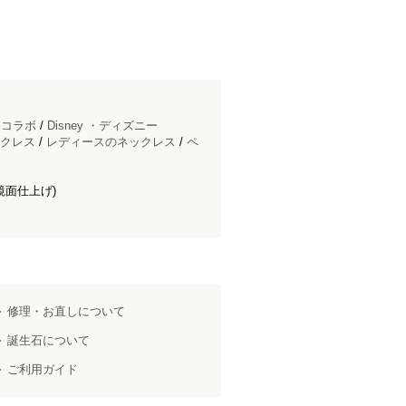
ドコラボ
/
Disney ・ディズニー
クレス
/
レディースのネックレス
/
ペ
鏡面仕上げ)
修理・お直しについて
誕生石について
ご利用ガイド