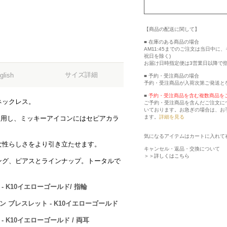
【商品の配送に関して】
■ 在庫のある商品の場合
AM11:45までのご注文は当日中
祝日を除く)
お届け日時指定便は3営業日以降で
サイズ詳細
glish
■ 予約・受注商品の場合
予約・受注商品が入荷次第ご発送と
■
予約・受注商品を含む複数商品を
ネックレス。
ご予約・受注商品を含んだご注文に
いております。お急ぎの場合は、お
ます。
詳細を見る
使用し、ミッキーアイコンにはセピアカラ
気になるアイテムはカートに入れて
女性らしさをより引き立たせます。
キャンセル・返品・交換について
＞＞詳しくはこちら
ング、ピアスとラインナップ。トータルで
 K10イエローゴールド/ 指輪
 ブレスレット - K10イエローゴールド
 K10イエローゴールド / 両耳