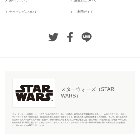
刻印について
誕生石について
ラッピングについて
ご利用ガイド
スターウォーズ（STAR
WARS）
ジョージ・ルーカス原作、ルーカスフィルム作製のスペースオペラ映画。辺境の惑星で奴隷の身分であった一人の少年アナキン・スカイ
ウォーカーとその子供達の成長、銀河系の自由と正義の守護者ジェダイ、銀河系の悪と恐怖の信奉者シスの攻防、 そして、銀河規模の共
同国家体銀河共和国から銀河帝国へ変わり、帝国の圧制に対する反乱により再び復活した「新共和国」への変遷を描いた物語 35年以上に
わたり全世界の観客に親しまれてきたスター・ウォーズ。ヒロイズムとキャラクターの持つ無限の可能性に対する称賛は今もなお根強
く、多くのファンを魅了し続けている。