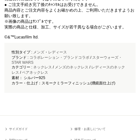
● ご注文手続き完了後のｷｬﾝｾﾙはお受けできません。
商品内容とご注文内容をよくお確かめの上、ご利用いただきますようお
願い致します。
※画像の商品はｻﾝﾌﾟﾙです。
実際の商品と仕様、加工、サイズが若干異なる場合がございます。
©&™Lucasfilm ltd.
性別タイプ :
メンズ
・
レディース
ブランド :
コラボレーション・ブランドコラボ
/
スターウォーズ・
STAR WARS
カテゴリー :
ネックレス
/
メンズのネックレス
/
レディースのネック
レス
/
ペアネックレス
素材： シルバー925
カラー・仕上げ：スモークミラーフィニッシュ(燻鏡面仕上げ)
サイズガイド
修理・お直しについて