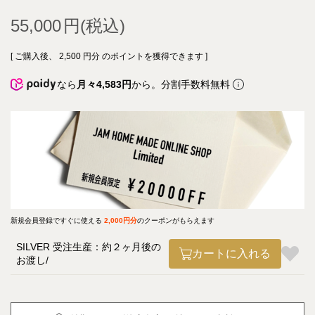
55,000
[ ご購入後、
2,500
円分 のポイントを獲得できます ]
なら
月々4,583円
から。分割手数料無料
新規会員登録ですぐに使える
2,000円分
のクーポンがもらえます
SILVER 受注生産：約２ヶ月後の
カートに入れる
お渡し