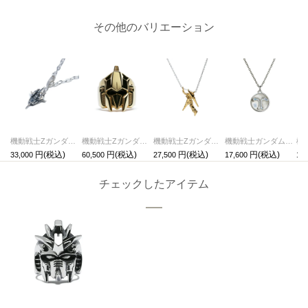
その他のバリエーション
機動戦士Zガンダム ウェイブライダーネックレス
機動戦士Zガンダム 百式フェイスリング / 指輪
機動戦士Zガンダム 百式ネックレス
機動戦士ガンダムSEED FREEDOM コインネックレス ターミナル
33,000
60,500
27,500
17,600
17,
チェックしたアイテム