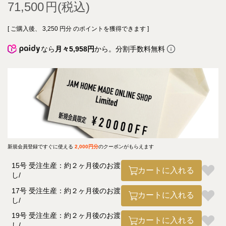
71,500
[ ご購入後、
3,250
円分 のポイントを獲得できます ]
なら
月々5,958円
から。分割手数料無料
新規会員登録ですぐに使える
2,000円分
のクーポンがもらえます
15号 受注生産：約２ヶ月後のお渡
カートに入れる
し
17号 受注生産：約２ヶ月後のお渡
カートに入れる
し
19号 受注生産：約２ヶ月後のお渡
カートに入れる
し