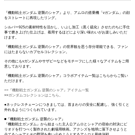
『機動戦士ガンダム 逆襲のシャア』より、アムロの搭乗機「νガンダム」の顔
をストレートに再現したリング。
シルバー925の素材特性を活かし、いぶし加工（黒く硫化）させたのちに手仕
事で磨き上げた仕上げは、着用するほどにより深い味わいがお楽しみいただ
けます。
『機動戦士ガンダム 逆襲のシャア』の世界観を思う存分堪能できる、ファン
にはたまらないカプセルコレクション。
その他にもνガンダムやサザビーなどをモチーフにした様々なアイテムをご用
意しております。
『機動戦士ガンダム 逆襲のシャア』コラボアイテム一覧はこちらからご覧い
ただけます。
>>『機動戦士ガンダム 逆襲のシャア』アイテム一覧
>>
ガンダムコレクションはこちら。
●ネックレスチェーンにつきましては、首まわりの安全に配慮し、強く引くと
外れるようにつくられています。
■『機動戦士ガンダム 逆襲のシャア』
『機動戦士ガンダム』から始まった主人公アムロとシャアの宿命の対決にピ
リオドを打つべく製作された劇場用映画。アクシズを地球に落下させようと
企てるシャアとその野望を食い止めようとするアムロと最終決戦。