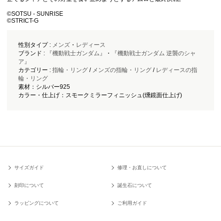
©︎SOTSU - SUNRISE
©︎STRICT-G
性別タイプ :
メンズ
・
レディース
ブランド :
『機動戦士ガンダム』
・
『機動戦士ガンダム 逆襲のシャ
ア』
カテゴリー :
指輪・リング
/
メンズの指輪・リング
/
レディースの指
輪・リング
素材：シルバー925
カラー・仕上げ：スモークミラーフィニッシュ(燻鏡面仕上げ)
サイズガイド
修理・お直しについて
刻印について
誕生石について
ラッピングについて
ご利用ガイド