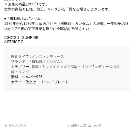
※画像の商品はｻﾝﾌﾟﾙです。
実際の商品と仕様、加工、サイズが若干異なる場合がございます。
■『機動戦士Zガンダム』
1979年から1980年に放送された『機動戦士ガンダム』の続編。一年戦争の終
結から7年後の宇宙世紀を舞台に全50話が放送された。
©︎SOTSU - SUNRISE
©︎STRICT-G
性別タイプ :
メンズ
・
レディース
ブランド :
『機動戦士ガンダム』
カテゴリー :
指輪・リング
/
メンズの指輪・リング
/
レディースの指
輪・リング
素材：シルバー925
カラー・仕上げ：ゴールドプレート
サイズガイド
修理・お直しについて