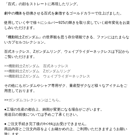
「百式」の顔をストレートに再現したリング。
劇中の機体を彷彿させる百式を象徴するゴールドカラーで仕上げました。
使用していく中で徐々にシルバー925の輝きを取り戻していく経年変化をお楽
しみいただけます。
『機動戦士Zガンダム』の世界観を思う存分堪能できる、ファンにはたまらな
いカプセルコレクション。
百式ネックレス、Zガンダムリング、ウェイブライダーネックレスは下記から
ご覧いただけます。
>>機動戦士Zガンダム 百式ネックレス
>>機動戦士Zガンダム Zガンダムリング
>>機動戦士Zガンダム ウェイブライダーネックレス
その他にもガンダムやシャア専用ザク、量産型ザクなど様々なアイテムをご
用意しております。
>>
ガンダムコレクションはこちら。
●工場の生産の都合上、納期が変更になる場合がございます。
発送日の前後については予めご了承ください。
● ご注文手続き完了後のｷｬﾝｾﾙはお受けできません。
商品内容とご注文内容をよくお確かめの上、ご利用いただきますようお願い
致します。