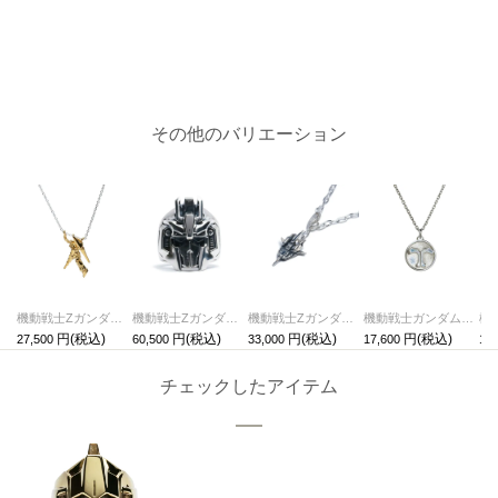
その他のバリエーション
機動戦士Zガンダム 百式ネックレス
機動戦士Zガンダム Zガンダムフェイスリング / 指輪
機動戦士Zガンダム ウェイブライダーネックレス
機動戦士ガンダムSEED FREEDOM コインネックレス ターミナル
27,500
60,500
33,000
17,600
17,
チェックしたアイテム