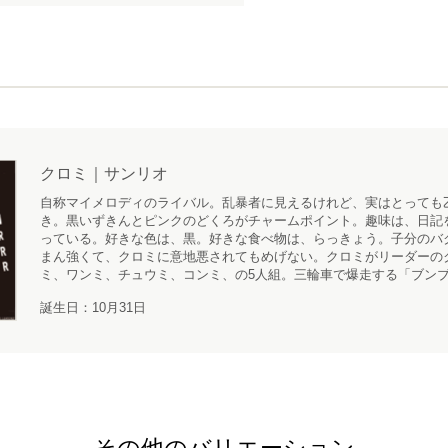
クロミ｜サンリオ
自称マイメロディのライバル。乱暴者に見えるけれど、実はとっても
き。黒いずきんとピンクのどくろがチャームポイント。趣味は、日記
っている。好きな色は、黒。好きな食べ物は、らっきょう。子分のバ
まん強くて、クロミに意地悪されてもめげない。クロミがリーダーの
ミ、ワンミ、チュウミ、コンミ、の5人組。三輪車で爆走する「ブン
誕生日：10月31日
その他のバリエーション