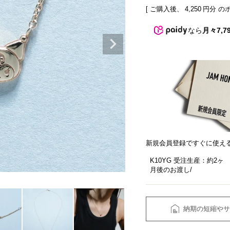
[ ご購入後、
4,250
円分 の
なら
月々7,7
新規会員登録ですぐに使え
K10YG 受注生産：約2ヶ
月後のお渡し
納期の短縮やサ