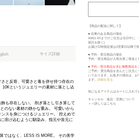
【商品の配送に関して】
■ 在庫のある商品の場合
AM11:45までのご注文は当日中
祝日を除く)
お届け日時指定便は3営業日以降で
サイズ詳細
glish
■ 予約・受注商品の場合
予約・受注商品が入荷次第ご発送と
■
予約・受注商品を含む複数商品を
ご予約・受注商品を含んだご注文に
いております。お急ぎの場合は、お
ます。
詳細を見る
甘さと反骨、可愛さと毒を併せ持つ存在の
、10Kというジュエリーの素材に落とし込
気になるアイテムはカートに入れて
キャンセル・返品・交換について
飾も存在しない。 削ぎ落とし引き算して
＞＞詳しくはこちら
ことのない素材の静かな重み。 可愛いから
ンスを身につけるジュエリー。 控えめで
肌に溶け込むように馴染み、指元や首元に
算ではなく、LESS IS MORE。 その美学