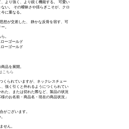
、より強く、より鋭く機能する。 可愛い
ない。 その曖昧さや揺らぎこそが、クロ
と今に重なる。
Eの思想が交差した、 静かな反骨を宿す、可
リー。
ちら。
0イエローゴールド
0イエローゴールド
の商品を展開。
はこちら
繊細につくられていますが、ネックレスチェー
し、強く引くと外れるようにつくられてい
外れた、または切れた際など、製品の状況
客様のお名前・商品名・現在の商品状況」
場合がございます。
い。
きません。