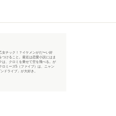
乙女チック！？イケメンがだ〜い好
をつけること。最近は恋愛小説にはま
クは、クロミを乗せて空を飛べる。が
クロミーズ5（ファイブ）は、ニャン
ブンドライブ」が大好き。