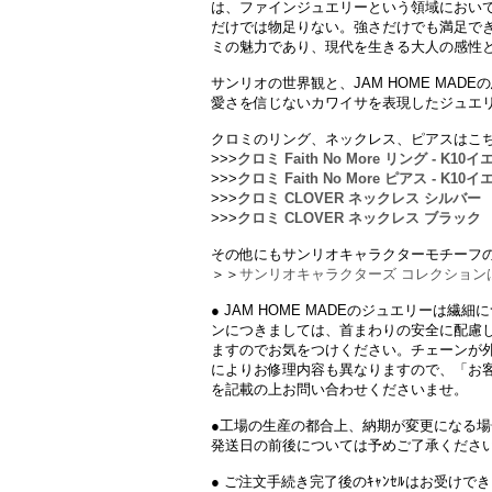
は、ファインジュエリーという領域において
だけでは物足りない。強さだけでも満足でき
ミの魅力であり、現代を生きる大人の感性
サンリオの世界観と、JAM HOME MAD
愛さを信じないカワイサを表現したジュエ
クロミのリング、ネックレス、ピアスはこ
>>>
クロミ Faith No More リング - K1
>>>
クロミ Faith No More ピアス - K1
>>>
クロミ CLOVER ネックレス シルバー
>>>
クロミ CLOVER ネックレス ブラック
その他にもサンリオキャラクターモチーフ
＞＞
サンリオキャラクターズ コレクション
● JAM HOME MADEのジュエリーは
ンにつきましては、首まわりの安全に配慮
ますのでお気をつけください。チェーンが
によりお修理内容も異なりますので、「お
を記載の上お問い合わせくださいませ。
●工場の生産の都合上、納期が変更になる
発送日の前後については予めご了承くださ
● ご注文手続き完了後のｷｬﾝｾﾙはお受けで