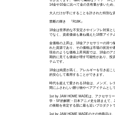
14金や10金に比べて金の含有量が多いた
大人だけが手にすることを許された特別な
禁断の輝き 『R18K』
18金は世界的な不安定さやインフレ対策と
でなく、資産価値も兼ね備えた18禁アイテ
金価格の上昇は、18金アクセサリーの持つ
れた資源であり、その価格は市場の状況や
現在のような価格上昇局面では、18金のア
期的に見ても価値が増す可能性があり、投
テムです。
18金は純度が高く、アレルギーを引き起こ
的安心して着用することができます。
時代を超えて愛される18金は、メンズ、レ
間にふさわしい贈り物やペアアイテムとし
1st by JAM HOME MADEは、アク
学・SF的解釈・日本アニメ史を踏まえて、JA
の衝動を肯定する肌に最も近いプロダクト
1st by JAM HOME MADEのその他