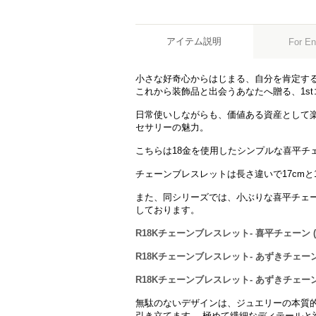
アイテム説明
For En
小さな好奇心からはじまる、自分を肯定す
これから装飾品と出会うあなたへ贈る、1s
日常使いしながらも、価値ある資産として楽
セサリーの魅力。
こちらは18金を使用したシンプルな喜平チ
チェーンブレスレットは長さ違いで17cmと1
また、同シリーズでは、小ぶりな喜平チェ
しております。
R18Kチェーンブレスレット- 喜平チェーン (S
R18Kチェーンブレスレット- あずきチェーン (
R18Kチェーンブレスレット- あずきチェーン (
無駄のないデザインは、ジュエリーの本質
引き立てます。 極めて繊細なディテールと