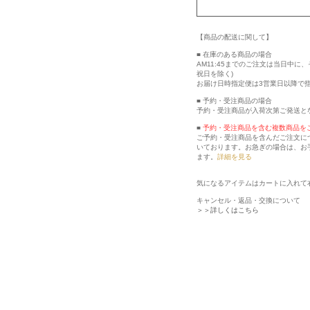
【商品の配送に関して】
■ 在庫のある商品の場合
AM11:45までのご注文は当日中
祝日を除く)
お届け日時指定便は3営業日以降で
■ 予約・受注商品の場合
予約・受注商品が入荷次第ご発送と
■
予約・受注商品を含む複数商品を
ご予約・受注商品を含んだご注文に
いております。お急ぎの場合は、お
ます。
詳細を見る
気になるアイテムはカートに入れて
キャンセル・返品・交換について
＞＞詳しくはこちら