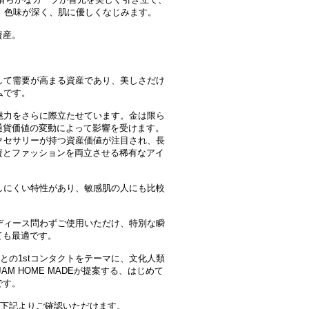
め、色味が深く、肌に優しくなじみます。
資産。
して需要が高まる資産であり、美しさだけ
ムです。
魅力をさらに際立たせています。金は限ら
通貨価値の変動によって影響を受けます。
クセサリーが持つ資産価値が注目され、長
資とファッションを両立させる稀有なアイ
しにくい特性があり、敏感肌の人にも比較
ディース問わずご使用いただけ、特別な瞬
ても最適です。
セサリーとの1stコンタクトをテーマに、文化人類
M HOME MADEが提案する、はじめて
です。
商品は、下記よりご確認いただけます。