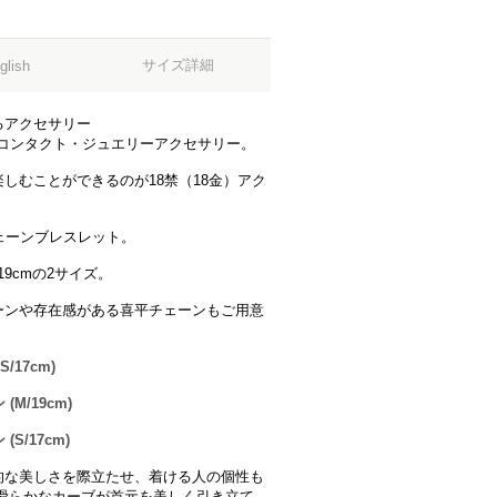
サイズ詳細
glish
るアクセサリー
tコンタクト・ジュエリーアクセサリー。
しむことができるのが18禁（18金）アク
ェーンブレスレット。
9cmの2サイズ。
ーンや存在感がある喜平チェーンもご用意
/17cm)
M/19cm)
S/17cm)
的な美しさを際立たせ、着ける人の個性も
滑らかなカーブが首元を美しく引き立て、