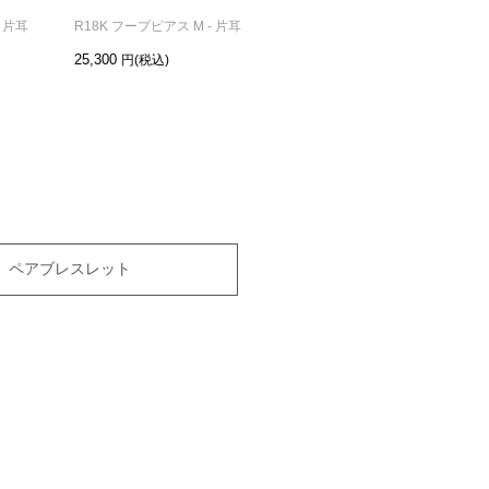
- 片耳
R18K フープピアス M - 片耳
R18K フープピアス L - 片耳
25,300
28,600
ペアブレスレット