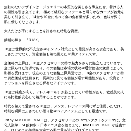
無駄のないデザインは、ジュエリーの本質的な美しさを際立たせ、着ける人
の個性も引き立てます。 極めて繊細なディテールと滑らかなカーブが首元を
美しく引き立て、14金や10金に比べて金の含有量が多いため、色味が深く、
肌に優しくなじみます。
大人だけが手にすることを許された特別な資産。
禁断の輝き 『R18K』
18金は世界的な不安定さやインフレ対策として需要が高まる資産であり、美
しさだけでなく、資産価値も兼ね備えた18禁アイテムです。
金価格の上昇は、18金アクセサリーの持つ魅力をさらに際立たせています。
金は限られた資源であり、その価格は市場の状況や通貨価値の変動によって
影響を受けます。現在のような価格上昇局面では、18金のアクセサリーが持
つ資産価値が注目され、長期的に見ても価値が増す可能性があり、投資とフ
ァッションを両立させる稀有なアイテムです。
18金は純度が高く、アレルギーを引き起こしにくい特性があり、敏感肌の人
にも比較的安心して着用することができます。
時代を超えて愛される18金は、メンズ、レディース問わずご使用いただけ、
特別な瞬間にふさわしい贈り物やペアアイテムとしても最適です。
1st by JAM HOME MADEは、アクセサリーとの1stコンタクトをテーマに、文
化人類学・SF的解釈・日本アニメ史を踏まえて、JAM HOME MADEが提案す
る、はじめての衝動を肯定する肌に最も近いプロダクトです。