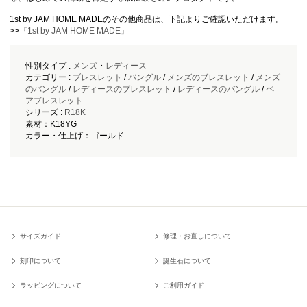
1st by JAM HOME MADEのその他商品は、下記よりご確認いただけます。
>>
『1st by JAM HOME MADE』
性別タイプ :
メンズ
・
レディース
カテゴリー :
ブレスレット
/
バングル
/
メンズのブレスレット
/
メンズ
のバングル
/
レディースのブレスレット
/
レディースのバングル
/
ペ
アブレスレット
シリーズ :
R18K
素材：K18YG
カラー・仕上げ：ゴールド
サイズガイド
修理・お直しについて
刻印について
誕生石について
ラッピングについて
ご利用ガイド