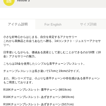
Yellow 3
アイテム説明
サイズ詳細
For English
小さな好奇心からはじまる、自分を肯定するアクセサリー
これから装飾品と出会うあなたへ贈る、1stコンタクト・ジュエリーアクセサ
リー。
日常使いしながらも、価値ある資産として楽しむことができるのが18禁（18
金）アクセサリーの魅力。
こちらは18金を使用したシンプルな喜平チェーンブレスレット。
チェーンブレスレットは長さ違いで17cmと19cmの2サイズ。
また、同シリーズでは、小ぶりな喜平チェーンや存在感がある喜平チェーン
もご用意しております。
R18Kチェーンブレスレット- 喜平チェーン (M/19cm)
R18Kチェーンブレスレット- あずきチェーン (M/19cm)
R18Kチェーンブレスレット- あずきチェーン (S/17cm)