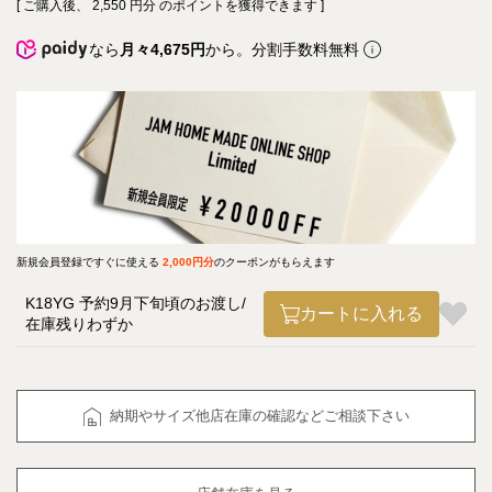
[ ご購入後、
2,550
円分 のポイントを獲得できます ]
なら
月々4,675円
から。分割手数料無料
新規会員登録ですぐに使える
2,000円分
のクーポンがもらえます
K18YG 予約9月下旬頃のお渡し
カートに入れる
在庫残りわずか
納期やサイズ他店在庫の確認などご相談下さい