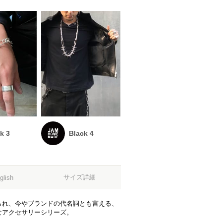
k 3
Black 4
サイズ詳細
glish
られ、今やブランドの代名詞とも言える、
なアクセサリーシリーズ。