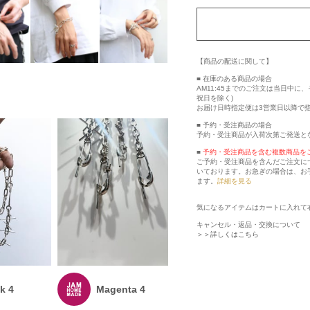
【商品の配送に関して】
■ 在庫のある商品の場合
AM11:45までのご注文は当日中
祝日を除く)
お届け日時指定便は3営業日以降で
■ 予約・受注商品の場合
予約・受注商品が入荷次第ご発送と
■
予約・受注商品を含む複数商品を
ご予約・受注商品を含んだご注文に
いております。お急ぎの場合は、お
ます。
詳細を見る
気になるアイテムはカートに入れて
キャンセル・返品・交換について
＞＞詳しくはこちら
k 4
Magenta 4