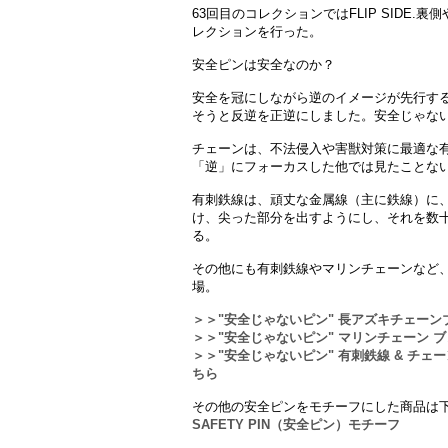
63回目のコレクションではFLIP SIDE
レクションを行った。
安全ピンは安全なのか？
安全を冠にしながら逆のイメージが先行す
そうと反逆を正逆にしました。安全じゃな
チェーンは、不法侵入や害獣対策に最適な
「逆」にフォーカスした他では見たことな
有刺鉄線は、頑丈な金属線（主に鉄線）に
け、尖った部分を出すようにし、それを数十
る。
その他にも有刺鉄線やマリンチェーンなど
場。
＞＞"安全じゃないピン" 長アズキチェーン
＞＞"安全じゃないピン" マリンチェーン ブ
＞＞"安全じゃないピン" 有刺鉄線 & チェー
ちら
その他の安全ピンをモチーフにした商品は
SAFETY PIN（安全ピン）モチーフ