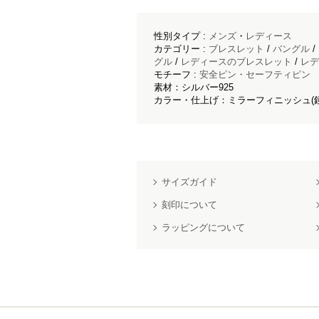
性別タイプ :
メンズ
・
レディース
カテゴリー :
ブレスレット
/
バングル
/
グル
/
レディースのブレスレット
/
レデ
モチーフ :
安全ピン・セーフティピン
素材：シルバー925
カラー・仕上げ：ミラーフィニッシュ(
サイズガイド
刻印について
ラッピングについて