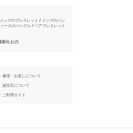
メンズのブレスレット
/
メンズのバン
ィースのバングル
/
ペアブレスレット
鏡面仕上げ)
修理・お直しについて
誕生石について
ご利用ガイド