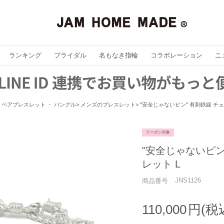
ランキング
ブライダル
名もなき指輪
コラボレーション
ニ
ペアブレスレット ・ バングル
メンズのブレスレット
"安全じゃないピン" 有刺鉄線 チェ
クーポン対象
"安全じゃないピン
レット L
JNS1126
商品番号
110,000