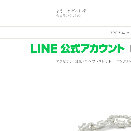
ようこそ
ゲスト 様
会員ランク :
( pt)
アイテム
アクセサリー通販 TOP
ブレスレット ・ バングル