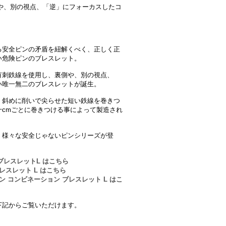
.裏側や、別の視点、「逆」にフォーカスしたコ
る安全ピンの矛盾を紐解くべく、正しく正
い危険ピンのブレスレット。
有刺鉄線を使用し、裏側や、別の視点、
い唯一無二のブレスレットが誕生。
、斜めに削いで尖らせた短い鉄線を巻きつ
cmごとに巻きつける事によって製造され
、様々な安全じゃないピンシリーズが登
ブレスレットL はこちら
レスレット L はこちら
ン コンビネーション ブレスレット L はこ
下記からご覧いただけます。