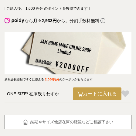
[ ご購入後、
1,600
円分 のポイントを獲得できます ]
なら
月々2,933円
から。分割手数料無料
新規会員登録ですぐに使える
2,000円分
のクーポンがもらえます
カートに入れる
ONE SIZE
在庫残りわずか
納期やサイズ他店在庫の確認などご相談下さい