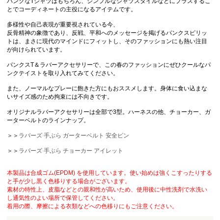
パンクなTシャツはもちろん、シンプルなシャツスタイルなどにプラスするこ
とでコーディネートの主役になるアイテムです。
多様性や自己表現が重要視されている今、
反骨精神の象徴であり、反戦、平和へのメッセージを掲げるパンクスピリッ
トは、まさに現代のマインドにフィットし、そのファッションにも熱い注目
が向けられています。
パンクスT＆ラバーアクセサリーで、この春のファッションにぜひクールなパ
ンクテイストを取り入れてみてください。
また、ノーマルなプレーに飽きた方にもおススメします。身体に食い込まな
いサイズ感のため拘束には不向きです。
オリジナルラバーアクセサリーは全部で3型。ハーネスの他、チョーカー、ガ
ーターベルトのラインナップ。
＞＞
ラバーズ 手ぶら ガーターベルト 安全ピン
＞＞
ラバーズ 手ぶら チョーカー アイレット
本製品は合成ゴム(EPDM) を使用しています。使い始めは強くこすったりする
と手が少し黒く色移りする場合がございます。
素材の特性上、皮脂などとの親和性が高いため、使用後に中性洗剤で水洗い
し通気性のよい場所で保管してください。
着用の際、摩擦による衣類などへの色移りにもご注意ください。