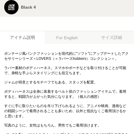
Black 4
アイテム説明
サイズ詳細
For English
ボンテージ風パンクファッションを現代的に"ソフト"にアップデートしたアク
セサリーシリーズ＜LOVERS（＝ラバーズ/rubbers）コレクション＞。
ラバー素材のボディハーネス。スマホやポーチなどを取り付けることが可能
で、身軽な手ぶらスタイリングにも役立ちます。
ジャムが得意とするモチーフでもある、スタッズを配置。
ボディハーネスは全身に装着するベルト状のファッションアイテムで。着用
すると、戦闘力が上がった気分になります。（個人の感想）
すぐに手に取りたいものを吊り下げられるように、アニメや映画、漫画など
の戦闘シーンで着用されることも多いため、以外と抵抗なくご着用頂けるか
と思います。
写真のように、女性はもちろん、男性でもご着用頂けます。