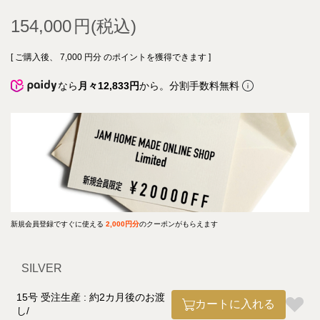
154,000
[ ご購入後、
7,000
円分 のポイントを獲得できます ]
なら
月々12,833円
から。分割手数料無料
新規会員登録ですぐに使える
2,000円分
のクーポンがもらえます
SILVER
15号 受注生産 : 約2カ月後のお渡
カートに入れる
し