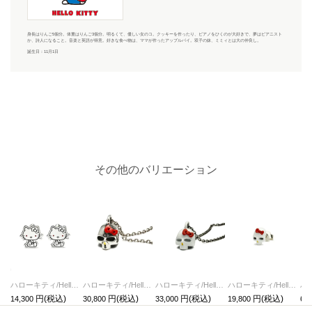
身長はりんご5個分。体重はりんご3個分。明るくて、優しい女のコ。クッキーを作ったり、ピアノをひくのが大好きで、夢はピアニスト
か、詩人になること。音楽と英語が得意。好きな食べ物は、ママが作ったアップルパイ。双子の妹、ミミィとは大の仲良し。
誕生日：11月1日
その他のバリエーション
ハローキティ/HelloKittyカフリンクス サンリオコラボ
ハローキティ/HelloKittyスカルフェイスネックレス サンリオコラボ
ハローキティ/HelloKittyスカルフェイスネックレス-フルカラー サンリオコラボ
ハローキティ/HelloKittyスカルフェイスピアス-フルカラー/片耳 サンリオコラボ
14,300
30,800
33,000
19,800
62,