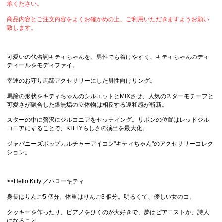
承ください。
商品内容とご注文内容をよくお確かめの上、ご利用いただきますようお願い
致します。
可愛いの代名詞キティちゃんを、男性でも着けやすく、キティちゃんのディ
ティールをモディファイ。
幸運のお守り馬蹄アクセサリーにした男性向けリング。
馬蹄の形状をキティちゃんのシルエットとMIXさせ、人気のスターモチーフと
可愛さが融合した銀無垢の立体物は相反する違和感が斬新。
スターの中に贅沢にジルコニアをセッティング。リボンの位置はレッドジル
コニアにすることで、KITTYらしさの演出を最大化。
ジャパニーズポップカルチャーアイコン"キティちゃん"のアクセサリーコレク
ション。
>>Hello Kitty ／ハローキティ
身長はりんご5 個分。体重はりんご3 個分。明るくて、優しい女のコ。
クッキーを作ったり、ピアノをひくのが大好きで、夢はピアニストか、詩人
になること。