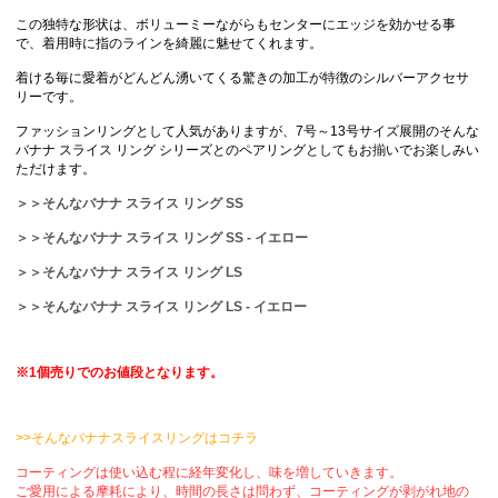
この独特な形状は、ボリューミーながらもセンターにエッジを効かせる事
で、着用時に指のラインを綺麗に魅せてくれます。
着ける毎に愛着がどんどん湧いてくる驚きの加工が特徴のシルバーアクセサ
リーです。
ファッションリングとして人気がありますが、7号～13号サイズ展開のそんな
バナナ スライス リング シリーズとのペアリングとしてもお揃いでお楽しみい
ただけます。
＞＞そんなバナナ スライス リング SS
＞＞そんなバナナ スライス リング SS - イエロー
＞＞そんなバナナ スライス リング LS
＞＞そんなバナナ スライス リング LS - イエロー
※1個売りでのお値段となります。
>>そんなバナナスライスリングはコチラ
コーティングは使い込む程に経年変化し、味を増していきます。
ご愛用による摩耗により、時間の長さは問わず、コーティングが剥がれ地の