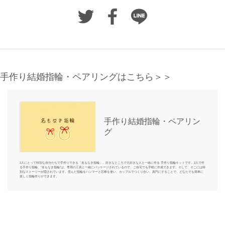
手作り結婚指輪・ペアリングはこちら＞＞
手作り結婚指輪・ペアリン
グ
2人にとって特別な自分たちで手作りできる「名もなき指輪」。好きなところで大好きな人と一緒に作る 手作り指輪キットです。2人で作
る手作り指輪、“名もなき指輪”は、専用の工具と一緒にパッケージされているので、ご自宅でも手軽に作成できます。そして、そこには特
別なストーリーが隠されています。歪んだ指輪をハンマーと芯棒を使い、カップルでつくり合い、真円にすることで、どなたでも簡単に
楽しく指輪作りができます。