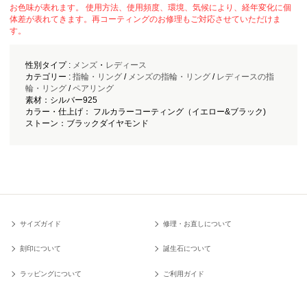
お色味が表れます。 使用方法、使用頻度、環境、気候により、経年変化に個
体差が表れてきます。再コーティングのお修理もご対応させていただけま
す。
性別タイプ :
メンズ
・
レディース
カテゴリー :
指輪・リング
/
メンズの指輪・リング
/
レディースの指
輪・リング
/
ペアリング
素材：シルバー925
カラー・仕上げ： フルカラーコーティング（イエロー&ブラック)
ストーン：ブラックダイヤモンド
サイズガイド
修理・お直しについて
刻印について
誕生石について
ラッピングについて
ご利用ガイド