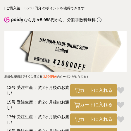
[ ご購入後、
3,250
円分 のポイントを獲得できます ]
なら
月々5,958円
から。分割手数料無料
新規会員登録ですぐに使える
2,000円分
のクーポンがもらえます
13号 受注生産： 約2ヶ月後のお渡
カートに入れる
し
15号 受注生産： 約2ヶ月後のお渡
カートに入れる
し
17号 受注生産： 約2ヶ月後のお渡
カートに入れる
し