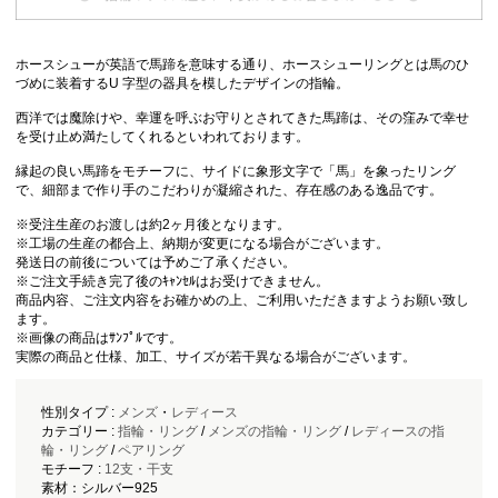
ホースシューが英語で馬蹄を意味する通り、ホースシューリングとは馬のひ
づめに装着するU 字型の器具を模したデザインの指輪。
西洋では魔除けや、幸運を呼ぶお守りとされてきた馬蹄は、その窪みで幸せ
を受け止め満たしてくれるといわれております。
縁起の良い馬蹄をモチーフに、サイドに象形文字で「馬」を象ったリング
で、細部まで作り手のこだわりが凝縮された、存在感のある逸品です。
※受注生産のお渡しは約2ヶ月後となります。
※工場の生産の都合上、納期が変更になる場合がございます。
発送日の前後については予めご了承ください。
※ご注文手続き完了後のｷｬﾝｾﾙはお受けできません。
商品内容、ご注文内容をお確かめの上、ご利用いただきますようお願い致し
ます。
※画像の商品はｻﾝﾌﾟﾙです。
実際の商品と仕様、加工、サイズが若干異なる場合がございます。
性別タイプ :
メンズ
・
レディース
カテゴリー :
指輪・リング
/
メンズの指輪・リング
/
レディースの指
輪・リング
/
ペアリング
モチーフ :
12支・干支
素材：シルバー925