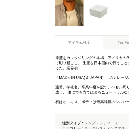
アイテム説明
For En
原型をカレッジリングの本場、アメリカの
て彫り起こし、 生産を日本国内で行うこと
えた、業界初
「MADE IN USA( & JAPAN）」のカ
通常、学校名、卒業年度を記す、ベゼル周りや側
成し、 誰にでも当てはまるニュートラルな
石はオニキス、ボディは最高純度のシルバー1
性別タイプ :
メンズ
・
レディース
カテゴリー :
ネックレス
/
メンズのネッ