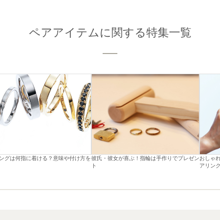
ペアアイテムに関する特集一覧
ングは何指に着ける？意味や付け方を
彼氏・彼女が喜ぶ！指輪は手作りでプレゼン
おしゃ
ト
アリン