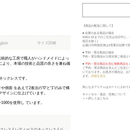
【商品の配送に関して】
■ 在庫のある商品の場合
AM11:45までのご注文は当日中
祝日を除く)
サイズ詳細
glish
お届け日時指定便は3営業日以降で
■ 予約・受注商品の場合
予約・受注商品が入荷次第ご発送と
伝統的な工房で職人がハンドメイドによっ
により、本場の技術と品質の良さを兼ね備
■
予約・受注商品を含む複数商品を
ご予約・受注商品を含んだご注文に
いております。お急ぎの場合は、お
ます。
詳細を見る
レッジネックレスです。
気になるアイテムはカートに入れて
面 をあえて2進法の“0”と“1”のみで構
デザインに仕上げています。
キャンセル・返品・交換について
＞＞詳しくはこちら
000を使用し ています。
クレス
/
レディースのネックレス
/
ペ