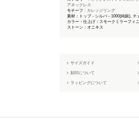
アネックレス
モチーフ :
カレッジリング
素材：トップ - シルバ－1000(純銀), チ
カラー・仕上げ：スモークミラーフィニ
ストーン：オニキス
サイズガイド
刻印について
ラッピングについて