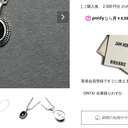
[ ご購入後、
2,500
円分 の
なら
月々4,5
新規会員登録ですぐに使え
ONYX
在庫残りわずか
納期の短縮やサ