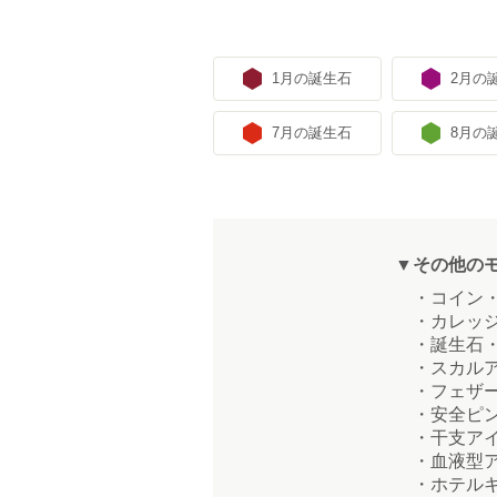
1月の誕生石
2月の
7月の誕生石
8月の
▼その他の
・コイン・
・カレッジ
・誕生石・
・スカルア
・フェザー
・安全ピン
・干支アイ
・血液型ア
・ホテルキ