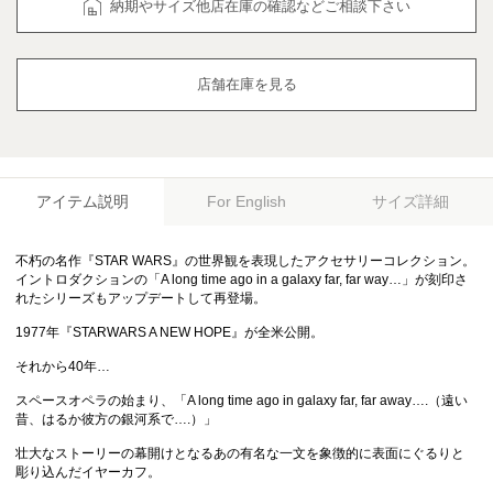
納期やサイズ他店在庫の確認などご相談下さい
店舗在庫を見る
アイテム説明
サイズ詳細
For English
不朽の名作『STAR WARS』の世界観を表現したアクセサリーコレクション。
イントロダクションの「A long time ago in a galaxy far, far way…」が刻印さ
れたシリーズもアップデートして再登場。
1977年『STARWARS A NEW HOPE』が全米公開。
それから40年…
スペースオペラの始まり、「A long time ago in galaxy far, far away….（遠い
昔、はるか彼方の銀河系で….）」
壮大なストーリーの幕開けとなるあの有名な一文を象徴的に表面にぐるりと
彫り込んだイヤーカフ。