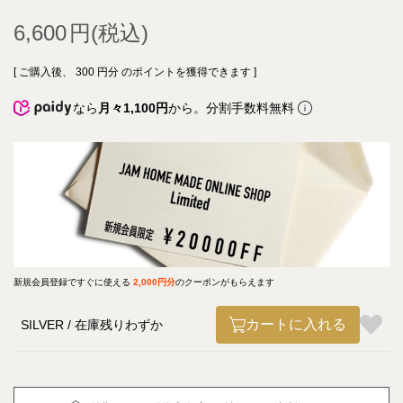
6,600
[ ご購入後、
300
円分 のポイントを獲得できます ]
なら
月々1,100円
から。分割手数料無料
新規会員登録ですぐに使える
2,000円分
のクーポンがもらえます
カートに入れる
SILVER
在庫残りわずか