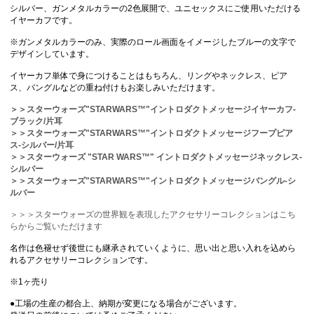
シルバー、ガンメタルカラーの2色展開で、ユニセックスにご使用いただける
イヤーカフです。
※ガンメタルカラーのみ、実際のロール画面をイメージしたブルーの文字で
デザインしています。
イヤーカフ単体で身につけることはもちろん、リングやネックレス、ピア
ス、バングルなどの重ね付けもお楽しみいただけます。
＞＞スターウォーズ"STARWARS™"イントロダクトメッセージイヤーカフ-
ブラック/片耳
＞＞スターウォーズ"STARWARS™"イントロダクトメッセージフープピア
ス-シルバー/片耳
＞＞スターウォーズ "STAR WARS™" イントロダクトメッセージネックレス-
シルバー
＞＞スターウォーズ"STARWARS™"イントロダクトメッセージバングル-シ
ルバー
＞＞＞スターウォーズの世界観を表現したアクセサリーコレクションはこち
らからご覧いただけます
名作は色褪せず後世にも継承されていくように、思い出と思い入れを込めら
れるアクセサリーコレクションです。
※1ヶ売り
●工場の生産の都合上、納期が変更になる場合がございます。