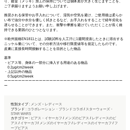
り、鍍金（メッキ）加工の保持については個体差が大きく生じますことを、
ご了承賜りますようお願い申し上げます。
推奨される保管やお手入れについて、湿気や空気を避け、ご使用後は柔らか
い布で油分や水分を優しく拭きとるなど、お手入れをすることで経年劣化を
遅らせることができます。 また、衝撃や摩擦を避けていただくことが長く維
持できる要因のひとつとなります。
※欧州規格EN1811とは、試験試料を人工汗に1週間浸漬したときに溶出する
ニッケル量について、その分析方法や移行限度値等を規定したものです。
皮膚に直接長時間接触することを目的とした物品
基準
・ピアス等、身体の一部分に挿入する用途のある物品
0.2μg/cm2/week
・上記以外の物品
0.5μg/cm2/week
ーーーーーーーーーーーーーーーーーーーーーーーーーーーーーーーーーー
ー
性別タイプ :
メンズ
・
レディース
ブランド :
コラボレーション・ブランドコラボ
/
スターウォーズ・
STAR WARS
カテゴリー :
ピアス・イヤーカフ
/
メンズのピアス
/
レディースのピ
アス
/
イヤーカフ
/
メンズのイヤーカフ
/
レディースのイヤーカフ
/
フ
ープピアス