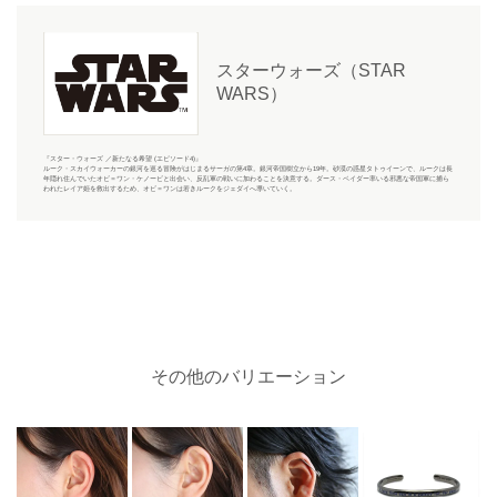
スターウォーズ（STAR
WARS）
『スター・ウォーズ ／新たなる希望 (エピソード4)』
ルーク・スカイウォーカーの銀河を巡る冒険がはじまるサーガの第4章。銀河帝国樹立から19年。砂漠の惑星タトゥイーンで、ルークは長
年隠れ住んでいたオビ＝ワン・ケノービと出会い、反乱軍の戦いに加わることを決意する。ダース・ベイダー率いる邪悪な帝国軍に捕ら
われたレイア姫を救出するため、オビ＝ワンは若きルークをジェダイへ導いていく。
その他のバリエーション