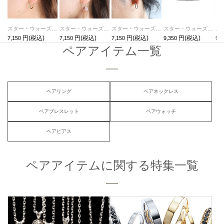
スター・ウォーズ"STARWARS™"イントロダクトメッセージフープピアス-ゴールド/片耳
スター・ウォーズ"STARWARS™"イントロダクトメッセージフープピアス-ピンクゴールド/片耳
スター・ウォーズ"STARWARS™"イントロダクトメッセージフープピアス-シルバー（燻加工）/片耳
スター・ウォーズ"STARWARS™"イントロダクトメッセージバングル-ブラック
7,150
7,150
7,150
9,350
9,3
ペアアイテム一覧
ペアリング
ペアネックレス
ペアブレスレット
ペアウォッチ
ペアピアス
ペアアイテムに関する特集一覧