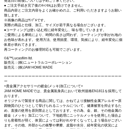
発送日の前後については予めご了承ください。
● ご注文手続き完了後のｷｬﾝｾﾙはお受けできません。
商品内容とご注文内容をよくお確かめの上、ご利用いただきますようお願い
致します。
※画像の商品はｻﾝﾌﾟﾙです。
実際の商品と仕様、加工、サイズが若干異なる場合がございます。
●コーティングは使い込む程に経年変化し、味を増していきます。
ご愛用による摩耗により、時間の長さは問わず、コーティングが剥がれ地の
お色味が表れます。 使用方法、使用頻度、環境、気候により、経年変化に個
体差が表れてきます。
再コーティングのお修理対応も可能でございます。
©&™Lucasfilm ltd.
販売元：(株)ニュートラルコーポレーション
販売元：(株)JAM HOME MADE
ーーーーーーーーーーーーーーーーーーーーーーーーーーーーーーーーーー
ー
<貴金属アクセサリーの鍍金(メッキ)加工について>
JAM HOME MADEでは、貴金属装身具において欧州規格EN1811を採用して
おります。
オリジナルで製造する商品に関しては、かねてより接触性金属アレルギー原
因物質のひとつとして挙げられるニッケルについて、健康被害を抑止するた
め、直接の使用を原則禁止としております。その為、金、銀、その他金属の
鍍金（メッキ）加工について、下地処理にニッケルメッキを使用した場合よ
りも密着性が弱く、体質によっては剥がれやすくなってしまう場合がござい
ます。その他、外部からの衝撃や摩擦、皮脂や水分、経年変化の状況によ