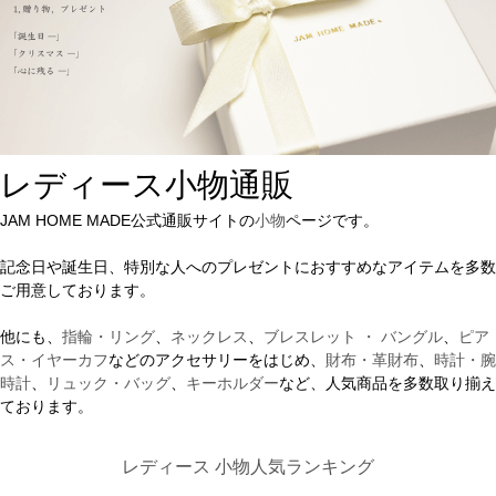
レディース小物通販
JAM HOME MADE公式通販サイトの
小物
ページです。
記念日や誕生日、特別な人へのプレゼントにおすすめなアイテムを多数
ご用意しております。
他にも、
指輪・リング
、
ネックレス
、
ブレスレット ・ バングル
、
ピア
ス・イヤーカフ
などのアクセサリーをはじめ、
財布・革財布
、
時計・腕
時計
、
リュック・バッグ
、
キーホルダー
など、人気商品を多数取り揃え
ております。
レディース 小物人気ランキング