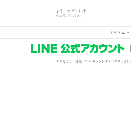
ようこそ
ゲスト 様
会員ランク :
( pt)
アイテム
アクセサリー通販 TOP
ネックレス
ペアネックレ