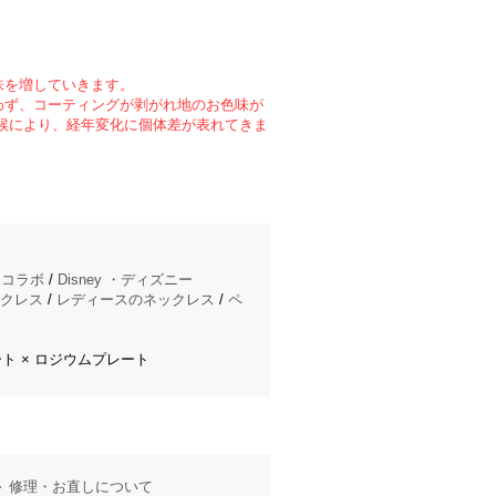
味を増していきます。
わず、コーティングが剥がれ地のお色味が
候により、経年変化に個体差が表れてきま
ドコラボ
/
Disney ・ディズニー
クレス
/
レディースのネックレス
/
ペ
ト × ロジウムプレート
修理・お直しについて