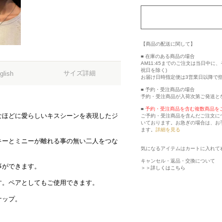
【商品の配送に関して】
■ 在庫のある商品の場合
AM11:45までのご注文は当日中
祝日を除く)
サイズ詳細
glish
お届け日時指定便は3営業日以降で
■ 予約・受注商品の場合
予約・受注商品が入荷次第ご発送と
■
予約・受注商品を含む複数商品を
なほどに愛らしいキスシーンを表現したジ
ご予約・受注商品を含んだご注文に
いております。お急ぎの場合は、お
ます。
詳細を見る
キーとミニーが離れる事の無い二人をつな
気になるアイテムはカートに入れて
キャンセル・返品・交換について
事ができます。
＞＞詳しくはこちら
す。ペアとしてもご使用できます。
ナップ。