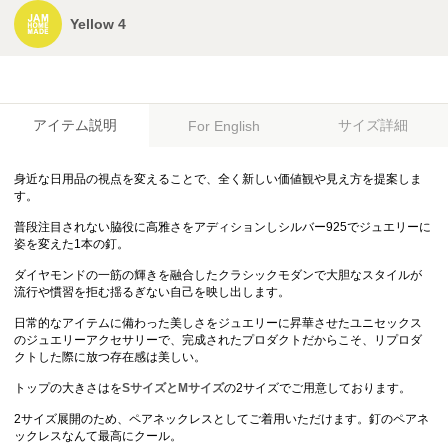
Yellow 4
アイテム説明
サイズ詳細
For English
身近な日用品の視点を変えることで、全く新しい価値観や見え方を提案しま
す。
普段注目されない脇役に高雅さをアディションしシルバー925でジュエリーに
姿を変えた1本の釘。
ダイヤモンドの一筋の輝きを融合したクラシックモダンで大胆なスタイルが
流行や慣習を拒む揺るぎない自己を映し出します。
日常的なアイテムに備わった美しさをジュエリーに昇華させたユニセックス
のジュエリーアクセサリーで、完成されたプロダクトだからこそ、リプロダ
クトした際に放つ存在感は美しい。
トップの大きさはを
SサイズとMサイズ
の2サイズでご用意しております。
2サイズ展開のため、ペアネックレスとしてご着用いただけます。釘のペアネ
ックレスなんて最高にクール。