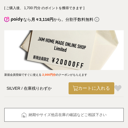
[ ご購入後、
1,700
円分 のポイントを獲得できます ]
なら
月々3,116円
から。分割手数料無料
新規会員登録ですぐに使える
2,000円分
のクーポンがもらえます
カートに入れる
SILVER
在庫残りわずか
納期やサイズ他店在庫の確認などご相談下さい