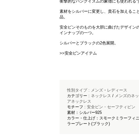
衝撃的なパンクイズムの象徴にも使われる“
素材をシルバーに変更し、貴石を加えるこ
品。
安全ピンそのものを大胆に曲げたデザイン
インナップの一つ。
シルバーとブラックの2色展開。
>>安全ピンアイテム
性別タイプ :
メンズ
・
レディース
カテゴリー :
ネックレス
/
メンズのネッ
アネックレス
モチーフ :
安全ピン・セーフティピン
素材：シルバー925
カラー・仕上げ：スモークミラーフィニッ
ラープレート(ブラック)