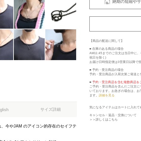
納期の短縮やサ
【商品の配送に関して】
■ 在庫のある商品の場合
AM11:45までのご注文は当日中
祝日を除く)
お届け日時指定便は3営業日以降で
■ 予約・受注商品の場合
予約・受注商品が入荷次第ご発送と
■
予約・受注商品を含む複数商品を
ご予約・受注商品を含んだご注文に
いております。お急ぎの場合は、お
ます。
詳細を見る
気になるアイテムはカートに入れて
サイズ詳細
glish
キャンセル・返品・交換について
＞＞詳しくはこちら
、今やJAM のアイコン的存在のセイフテ