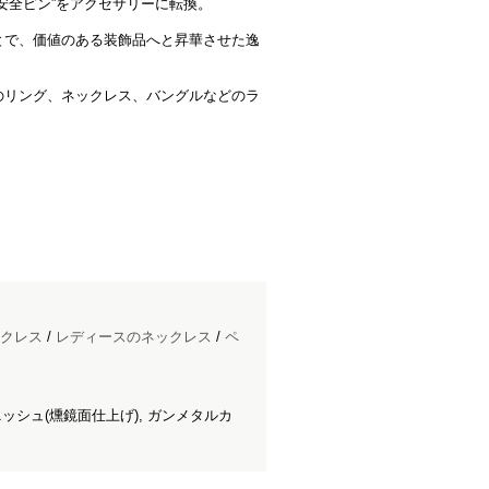
安全ピン”をアクセサリーに転換。
とで、価値のある装飾品へと昇華させた逸
のリング、ネックレス、バングルなどのラ
クレス
/
レディースのネックレス
/
ペ
シュ(燻鏡面仕上げ), ガンメタルカ