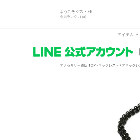
ようこそ
ゲスト 様
会員ランク :
( pt)
アイテム
アクセサリー通販 TOP
ネックレス
ペアネックレ