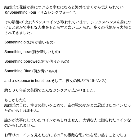
結婚式で花嫁が身につけると幸せになると海外で古くから伝えられてい
る"Something Four（サムシングフォー）"。
その最後の1文に6ペンスコインが歌われています。シックスペンスを身につ
けると豊かで幸せな人生をもたらすと言い伝えられ、多くの花嫁から大切に
されてきました。
Something old,(何か古いもの)
Something new,(何か新しいもの)
Something borrowed,(何か借りたもの)
Something Blue,(何か青いもの)
and a sixpence in her shoe.そして、彼女の靴の中に6ペンス)
約１００年前の英国でこんなジンクスが広がりました。
もしかしたら…
結婚式の日に、幸せの願いをこめて、左の靴のかかとに忍ばせたコインだっ
たのかもしれません。
誰かが大事にしていたコインかもしれません。大切な人に贈られたコインな
のかもしれません。
お守りのコインを見るたびにその日の素敵な思い出を想い起すことでしょ