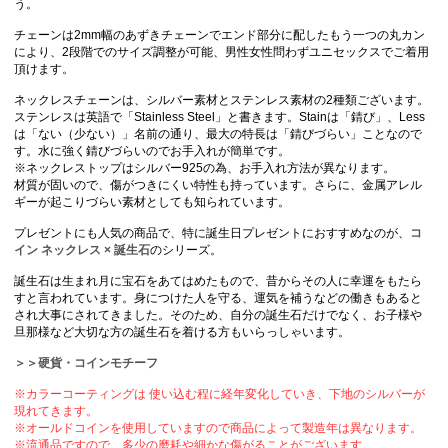
う。
チェーンは2mm幅のあずきチェーンでエンド部分に配したもう一つの丸カン
により、2段階でのサイズ調整が可能、男性女性問わずユニセックスでご着用
頂けます。
ネックレスチェーンは、シルバー素材とステンレス素材の2種類ございます。
ステンレスは英語で「Stainless Steel」と書きます。Stainは「錆び」、Less
は「ない（少ない）」名前の通り、最大の特長は「錆びづらい」ことなので
す。水に強く錆びづらいのでお手入れが簡単です。
※ネックレストップはシルバー925の為、お手入れ方法が異なります。
材質が固いので、傷がつきにくい特性も持っています。さらに、金属アレル
ギーが起こりづらい素材としても知られています。
プレゼントにも人気の商品で、特に誕生日プレゼントにおすすめなのが、
コ
イン ネックレス × 誕生石
のシリーズ。
誕生石は生まれ月に宝石をあてはめたもので、昔からその人に幸運をもたら
すと言われています。身につけた人を守る、運気を補うなどの働きもあると
され大事にされてきました。そのため、自分の誕生石だけでなく、お子様や
旦那様など大切な方の誕生石を着ける方もいらっしゃいます。
＞＞硬貨・コインモチーフ
※カラーコーティングは 使い込む程に経年変化していき、下地のシルバーが
現れてきます。
※オールドコインを使用していますので商品によって製造年は異なります。
※流通品ですので、多少の磨耗や細かな傷がることがございます。