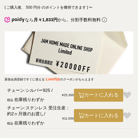
[ ご購入後、
500
円分 のポイントを獲得できます ]
〜
なら
月々1,833円
から。分割手数料無料
新規会員登録ですぐに使える
2,000円分
のクーポンがもらえます
チェーン:シルバー925
カートに入れる
¥
25,300
在庫残りわずか
税込
チェーン:ステンレス 受注生産：
約2ヶ月後のお渡し
カートに入れる
¥
11,000
在庫残りわずか
税込