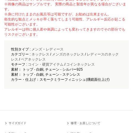
※画像の商品はサンプルです。 実際の商品と製造年が異なる場合がございま
す。
※身に付けたままのお風呂等は可能ですが、お勧めは出来ません。
衛生的な観点とメッキが早く落ちてしまう可能性、アレルギー反応が起こる
可能性がございます。
アレルギーは特に個人差や体調によっても変わってきますのでその部分でも
リスクがございます。
性別タイプ :
メンズ
・
レディース
カテゴリー :
ネックレス
/
メンズのネックレス
/
レディースのネック
レス
/
ペアネックレス
モチーフ :
コイン・硬貨アイテム
/
コインネックレス
素材： トップ - 白銅, チェーン - シルバー925
素材： トップ - 白銅, チェーン - ステンレス
カラー・仕上げ：スモークミラーフィニッシュ(燻鏡面仕上げ)
サイズガイド
修理・お直しについて