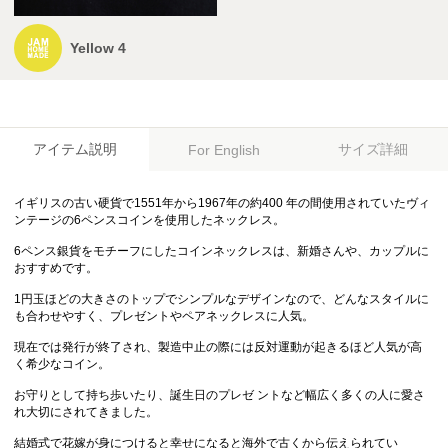
Yellow 4
アイテム説明
サイズ詳細
For English
イギリスの古い硬貨で1551年から1967年の約400 年の間使用されていたヴィ
ンテージの6ペンスコインを使用したネックレス。
6ペンス銀貨をモチーフにしたコインネックレスは、新婚さんや、カップルに
おすすめです。
1円玉ほどの大きさのトップでシンプルなデザインなので、どんなスタイルに
も合わせやすく、プレゼントやペアネックレスに人気。
現在では発行が終了され、製造中止の際には反対運動が起きるほど人気が高
く希少なコイン。
お守りとして持ち歩いたり、誕生日のプレゼ ントなど幅広く多くの人に愛さ
れ大切にされてきました。
結婚式で花嫁が身につけると幸せになると海外で古くから伝えられてい