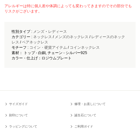
アレルギーは特に個人差や体調によっても変わってきますのでその部分でも
リスクがございます。
性別タイプ :
メンズ
・
レディース
カテゴリー :
ネックレス
/
メンズのネックレス
/
レディースのネック
レス
/
ペアネックレス
モチーフ :
コイン・硬貨アイテム
/
コインネックレス
素材： トップ - 白銅, チェーン - シルバー925
カラー・仕上げ：ロジウムプレート
サイズガイド
修理・お直しについて
刻印について
誕生石について
ラッピングについて
ご利用ガイド