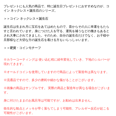
プレゼントにも人気の商品で、特に誕生日プレゼントにおすすめなのが、
コ
イン ネックレス × 誕生石
のシリーズ。
＞＞コイン ネックレス × 誕生石
誕生石は生まれ月に宝石をあてはめたもので、昔からその人に幸運をもたら
すと言われています。身につけた人を守る、運気を補うなどの働きもあると
され大事にされてきました。そのため、自分の誕生石だけでなく、お子様や
旦那様など大切な方の誕生石を着ける方もいらっしゃいます。
＞＞硬貨・コインモチーフ
※カラーコーティングは 使い込む程に経年変化していき、下地のシルバーが
現れてきます。
※オールドコインを使用していますので商品によって製造年は異なります。
※流通品ですので、多少の磨耗や細かな傷がることがございます。
※画像の商品はサンプルです。 実際の商品と製造年が異なる場合がございま
す。
身に付けたままのお風呂等は可能ですが、お勧めは出来ません。
衛生的な観点とメッキが早く落ちてしまう可能性、アレルギー反応が起こる
可能性がございます。