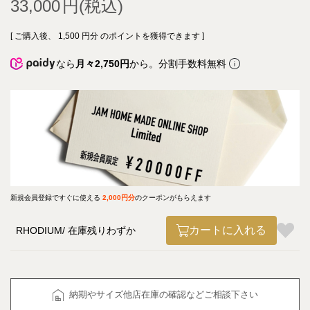
33,000
[ ご購入後、
1,500
円分 のポイントを獲得できます ]
なら
月々2,750円
から。分割手数料無料
新規会員登録ですぐに使える
2,000円分
のクーポンがもらえます
カートに入れる
RHODIUM
在庫残りわずか
納期やサイズ他店在庫の確認などご相談下さい