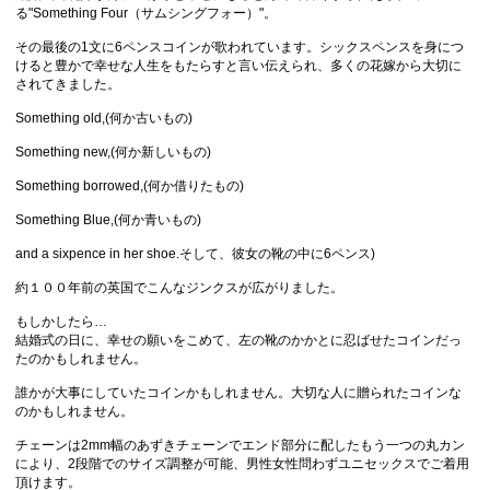
る"Something Four（サムシングフォー）"。
その最後の1文に6ペンスコインが歌われています。シックスペンスを身につ
けると豊かで幸せな人生をもたらすと言い伝えられ、多くの花嫁から大切に
されてきました。
Something old,(何か古いもの)
Something new,(何か新しいもの)
Something borrowed,(何か借りたもの)
Something Blue,(何か青いもの)
and a sixpence in her shoe.そして、彼女の靴の中に6ペンス)
約１００年前の英国でこんなジンクスが広がりました。
もしかしたら…
結婚式の日に、幸せの願いをこめて、左の靴のかかとに忍ばせたコインだっ
たのかもしれません。
誰かが大事にしていたコインかもしれません。大切な人に贈られたコインな
のかもしれません。
チェーンは2mm幅のあずきチェーンでエンド部分に配したもう一つの丸カン
により、2段階でのサイズ調整が可能、男性女性問わずユニセックスでご着用
頂けます。