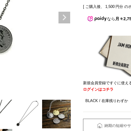
[ ご購入後、
1,500
円分 の
なら
月々2,7
新規会員登録ですぐに使え
ログインはコチラ
BLACK
在庫残りわずか
納期の短縮やサ