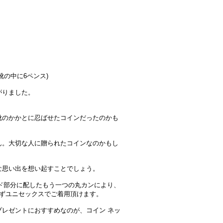
彼女の靴の中に6ペンス)
がりました。
靴のかかとに忍ばせたコインだったのかも
ん。大切な人に贈られたコインなのかもし
な思い出を想い起すことでしょう。
ド部分に配したもう一つの丸カンにより、
わずユニセックスでご着用頂けます。
プレゼントにおすすめなのが、
コイン ネッ