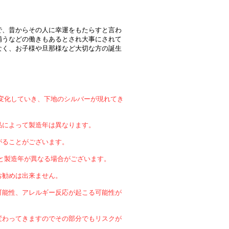
で、昔からその人に幸運をもたらすと言わ
補うなどの働きもあるとされ大事にされて
なく、お子様や旦那様など大切な方の誕生
変化していき、下地のシルバーが現れてき
品によって製造年は異なります。
がることがございます。
と製造年が異なる場合がございます。
お勧めは出来ません。
可能性、アレルギー反応が起こる可能性が
変わってきますのでその部分でもリスクが