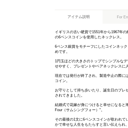
アイテム説明
For En
イギリスの古い硬貨で1551年から1967年
の6ペンスコインを使用したネックレス。
6ペンス銀貨をモチーフにしたコインネッ
めです。
1円玉ほどの大きさのトップでシンプルな
せやすく、プレゼントやペアネックレスに
現在では発行が終了され、製造中止の際に
コイン。
お守りとして持ち歩いたり、誕生日のプレゼ
されてきました。
結婚式で花嫁が身につけると幸せになると海外で
Four（サムシングフォー）"。
その最後の1文に6ペンスコインが歌われて
かで幸せな人生をもたらすと言い伝えられ