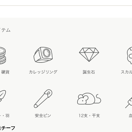
イテム
モチーフ