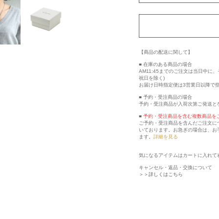
【商品の配送に関して】
■ 在庫のある商品の場合
AM11:45までのご注文は当日中
祝日を除く)
お届け日時指定便は3営業日以降で
■ 予約・受注商品の場合
予約・受注商品が入荷次第ご発送と
■
予約・受注商品を含む複数商品を
ご予約・受注商品を含んだご注文に
いております。お急ぎの場合は、お
ます。
詳細を見る
気になるアイテムはカートに入れて
キャンセル・返品・交換について
＞＞詳しくはこちら