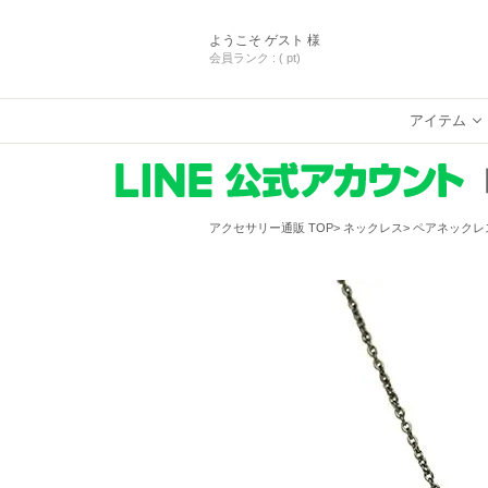
ようこそ
ゲスト 様
会員ランク :
( pt)
アイテム
アクセサリー通販 TOP
ネックレス
ペアネックレ