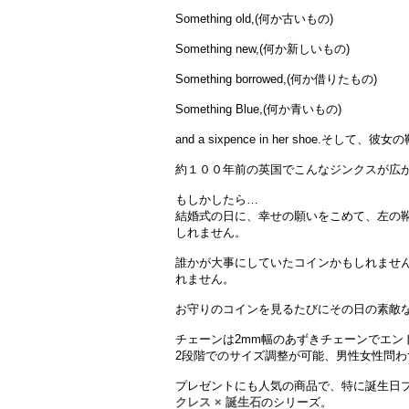
Something old,(何か古いもの)
Something new,(何か新しいもの)
Something borrowed,(何か借りたもの)
Something Blue,(何か青いもの)
and a sixpence in her shoe.そして、
約１００年前の英国でこんなジンクスが広
もしかしたら…
結婚式の日に、幸せの願いをこめて、左の
しれません。
誰かが大事にしていたコインかもしれませ
れません。
お守りのコインを見るたびにその日の素敵
チェーンは2mm幅のあずきチェーンでエン
2段階でのサイズ調整が可能、男性女性問
プレゼントにも人気の商品で、特に誕生日
クレス × 誕生石
のシリーズ。