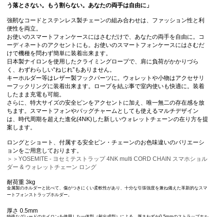
う落とさない。もう割らない。あなたの両手は自由に」
強靭なコードとステンレス製チェーンの組み合わせは、ファッション性と利
便性を両立。
お使いのスマートフォンケースにはさむだけで、あなたの両手を自由に。コ
ーディネートのアクセントにも。お使いのスマートフォンケースにはさむだ
けで機種を問わず簡単に装着出来ます。
日本製ナイロンを使用したクライミングロープで、肩に負荷がかかりづら
く、わずわらしい“ねじれ”もありません。
キーホルダー等はレザー製フックパーツに。ウォレットや小物はアクセサリ
ーフックリングに装着出来ます。ロープを結ぶ事で室内使いも快適に。装着
したまま充電も可能。
さらに、特大サイズの安全ピンをアクセントに加え、唯一無二の存在感を放
ちます。スマートフォンやバッグチャームとしても使えるマルチデザイン
は、時代周期を超えた進化(4NK)した新しいウォレットチェーンの在り方を提
案します。
ロングとショート、付属する安全ピン・チェーンのお色味違いのバリエーシ
ョンをご用意しております。
＞＞YOSEMITE - ヨセミテストラップ 4NK multi CORD CHAIN スマホショル
ダー & ウォレットチェーン ロング
耐荷重 3kg
金属製のホルダーと比べて、傷がつきにくい柔軟性があり、十分な引張強度を兼ね備えた革新的なスマ
ートフォンストラップホルダー。
厚さ 0.5mm
特殊なグレードのナイロンを使用した一体型（射出成型）による、厚さわずか0.5mmのストラップホル