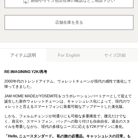
納期やサイズ他店在庫の確認などご相談下さい
店舗在庫を見る
アイテム説明
サイズ詳細
For English
RE:IMAGINING Y2K/再考
2000年代のトレンドアイテム、ウォレットチェーンが現代の感性で進化して
帰ってきました。
JAM HOME MADEがYOSEMITEをコラボレーションパートナーとして迎えて
誕生した新作ウォレットチェーンは、キャッシュレス化によって、現代のウ
ォレットと言えるスマートフォンに装着可能なアップデートした進化版。
しかも、フォルムチェンジが何通りにも可能な多重構造で、腰元だけでな
く、肩元や、スマートフォン、バッグへの取り付けも自由自在。過去のスタ
イルを尊重しながら、現代の多様なニーズに応えるY2Kデザインに進化。
「Hello, ニュースタンダード。 私の旅の必需品。キャッシュレスの日常。も