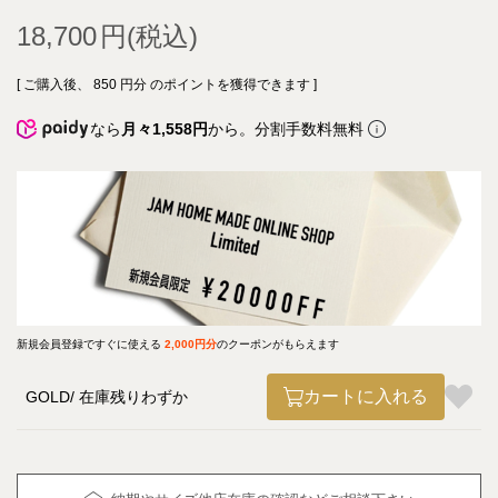
18,700
[ ご購入後、
850
円分 のポイントを獲得できます ]
なら
月々1,558円
から。分割手数料無料
新規会員登録ですぐに使える
2,000円分
のクーポンがもらえます
カートに入れる
GOLD
在庫残りわずか