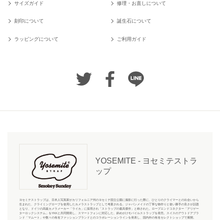
サイズガイド
修理・お直しについて
刻印について
誕生石について
ラッピングについて
ご利用ガイド
YOSEMITE - ヨセミテストラ
ップ
ヨセミテストラップは、日本人写真家がカリフォルニア州のヨセミテ国立公園に撮影に行った際に、ひとりのクライマーとの出会いから
生まれた、クライミングロープを使用したカメラストラップとして考案される。ジャパンメイドの丁寧な物作りと使い勝手の良さが話題
となり、ドイツの高級カメラメーカー「ライカ」に採用され「ストラップの最高傑作」と称された。ロープエンドコネクター「アリゲー
ターロックシステム」をYKKと共同開発し、スマートフォンに対応した、斜めがけモバイルストラップを発売。スイスのアウトドアブラ
ンド「マムート」や数々の有名ファッションブランドとのコラボレーションラインを発表し、国内外の有名セレクトショップで展開。