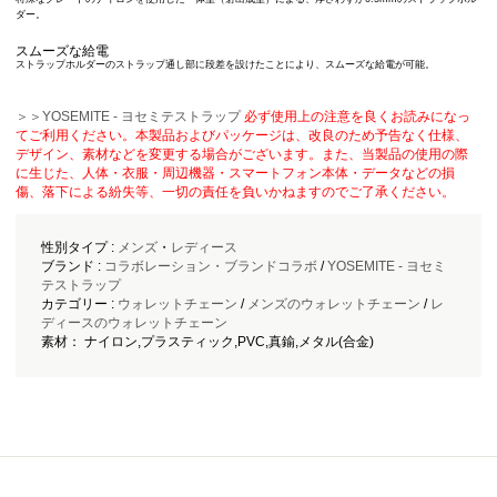
ダー。
スムーズな給電
ストラップホルダーのストラップ通し部に段差を設けたことにより、スムーズな給電が可能。
＞＞YOSEMITE - ヨセミテストラップ
必ず使用上の注意を良くお読みになっ
てご利用ください。本製品およびパッケージは、改良のため予告なく仕様、
デザイン、素材などを変更する場合がございます。また、当製品の使用の際
に生じた、人体・衣服・周辺機器・スマートフォン本体・データなどの損
傷、落下による紛失等、一切の責任を負いかねますのでご了承ください。
性別タイプ :
メンズ
・
レディース
ブランド :
コラボレーション・ブランドコラボ
/
YOSEMITE - ヨセミ
テストラップ
カテゴリー :
ウォレットチェーン
/
メンズのウォレットチェーン
/
レ
ディースのウォレットチェーン
素材： ナイロン,プラスティック,PVC,真鍮,メタル(合金)