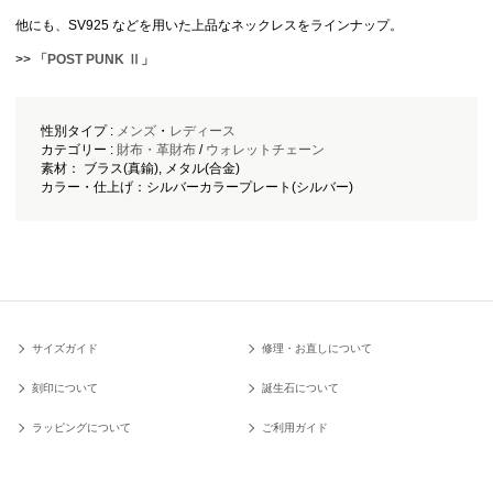
他にも、SV925 などを用いた上品なネックレスをラインナップ。
>>
「POST PUNK Ⅱ」
性別タイプ :
メンズ
・
レディース
カテゴリー :
財布・革財布
/
ウォレットチェーン
素材： ブラス(真鍮), メタル(合金)
カラー・仕上げ：シルバーカラープレート(シルバー)
サイズガイド
修理・お直しについて
刻印について
誕生石について
ラッピングについて
ご利用ガイド