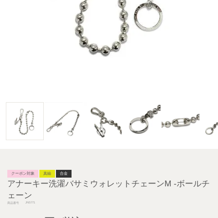
クーポン対象
真鍮
合金
アナーキー洗濯バサミウォレットチェーンM -ボールチ
ェーン
JNS771
商品番号