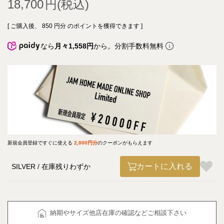
18,700
[ ご購入後、
850
円分 のポイントを獲得できます ]
なら
月々1,558円
から。分割手数料無料
新規会員登録ですぐに使える
2,000円分
のクーポンがもらえます
カートに入れる
SILVER
在庫残りわずか
納期やサイズ他店在庫の確認などご相談下さい