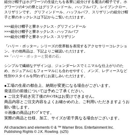
組分け帽子はホグワーツの生徒たちを各寮に組分けする魔法の帽子です。ホ
グワーツの4つの寮とはグリフィンドール、ハッフルパフ、レイブンクロー、
スリザリンです。 グリフィンドール、ハッフルパフ、スリザリンの組分け帽
子と寮のネックレスは下記からご覧いただけます。
>>>組分け帽子と寮ネックレス - グリフィンドール
>>>組分け帽子と寮ネックレス - ハッフルパフ
>>>組分け帽子と寮ネックレス - スリザリン
『ハリー・ポッター』シリーズの世界観を表現するアクセサリーコレクショ
ン。その他商品は、下記よりご確認いただけます。
>>
『ハリー・ポッターと賢者の石』
シンプルで繊細なデザインは、ジェンダーレスでミニマルな仕上がりのた
め、カジュアルにもフォーマルにも合わせやすく、メンズ、レディースなど
性別やスタイルを問わずにお楽しみいただけます。
●工場の生産の都合上、納期が変更になる場合がございます。
発送日の前後については予めご了承ください。
● ご注文手続き完了後のｷｬﾝｾﾙはお受けできません。
商品内容とご注文内容をよくお確かめの上、ご利用いただきますようお
願い致します。
※画像の商品はｻﾝﾌﾟﾙです。
実際の商品と仕様、加工、サイズが若干異なる場合がございます。
All characters and elements © & ™ Warner Bros. Entertainment Inc.
Publishing Rights © J.K. Rowling. (s25)