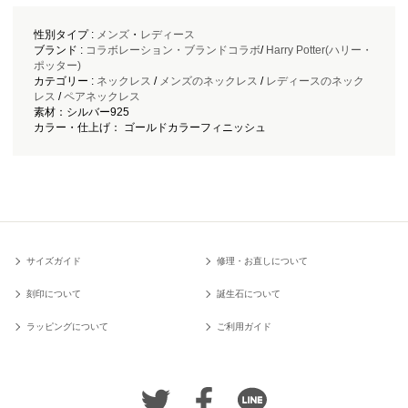
性別タイプ :
メンズ
・
レディース
ブランド :
コラボレーション・ブランドコラボ
/
Harry Potter(ハリー・
ポッター)
カテゴリー :
ネックレス
/
メンズのネックレス
/
レディースのネック
レス
/
ペアネックレス
素材：シルバー925
カラー・仕上げ： ゴールドカラーフィニッシュ
サイズガイド
修理・お直しについて
刻印について
誕生石について
ラッピングについて
ご利用ガイド