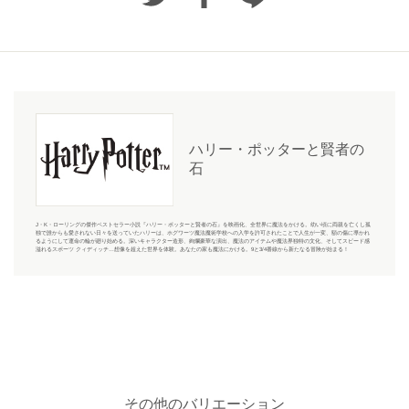
ハリー・ポッターと賢者の
石
J・K・ローリングの傑作ベストセラー小説『ハリー・ポッターと賢者の石』を映画化、全世界に魔法をかける。幼い頃に両親を亡くし孤
独で誰からも愛されない日々を送っていたハリーは、ホグワーツ魔法魔術学校への入学を許可されたことで人生が一変、額の傷に導かれ
るようにして運命の輪が廻り始める。深いキャラクター造形、絢爛豪華な演出、魔法のアイテムや魔法界独特の文化、そしてスピード感
溢れるスポーツ クィディッチ…想像を超えた世界を体験。あなたの家も魔法にかける。9と3/4番線から新たなる冒険が始まる！
その他のバリエーション