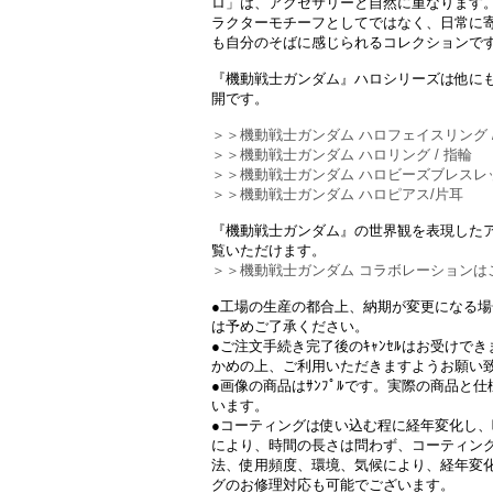
ロ」は、アクセサリーと自然に重なります
ラクターモチーフとしてではなく、日常に
も自分のそばに感じられるコレクションで
『機動戦士ガンダム』ハロシリーズは他に
開です。
＞＞機動戦士ガンダム ハロフェイスリング /
＞＞機動戦士ガンダム ハロリング / 指輪
＞＞機動戦士ガンダム ハロビーズブレスレ
＞＞機動戦士ガンダム ハロピアス/片耳
『機動戦士ガンダム』の世界観を表現した
覧いただけます。
＞＞機動戦士ガンダム コラボレーションは
●工場の生産の都合上、納期が変更になる
は予めご了承ください。
●ご注文手続き完了後のｷｬﾝｾﾙはお受けで
かめの上、ご利用いただきますようお願い
●画像の商品はｻﾝﾌﾟﾙです。実際の商品と
います。
●コーティングは使い込む程に経年変化し、
により、時間の長さは問わず、コーティン
法、使用頻度、環境、気候により、経年変
グのお修理対応も可能でございます。