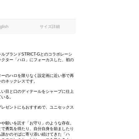
サイズ詳細
glish
ブランドSTRICT-Gとのコラボレーシ
ラクター「ハロ」にフォーカスした、初の
ターのハロを限りなく設定画に近い形で再
ンのネックレスです。
しい目と口のディテールをシャープに仕上
ている。
プレゼントにもおすすめで、ユニセックス
いや願いを託す「お守り」のような存在。
とで勇気を得たり、自分自身を励ましたり
も誰かのそばに寄り添い続けてきた「ハ