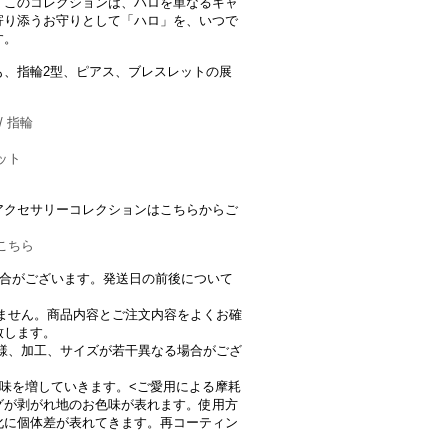
。このコレクションは、ハロを単なるキャ
寄り添うお守りとして「ハロ」を、いつで
す。
も、指輪2型、ピアス、ブレスレットの展
 指輪
ット
アクセサリーコレクションはこちらからご
こちら
場合がございます。発送日の前後について
きません。商品内容とご注文内容をよくお確
致します。
仕様、加工、サイズが若干異なる場合がござ
味を増していきます。<ご愛用による摩耗
グが剥がれ地のお色味が表れます。使用方
化に個体差が表れてきます。再コーティン