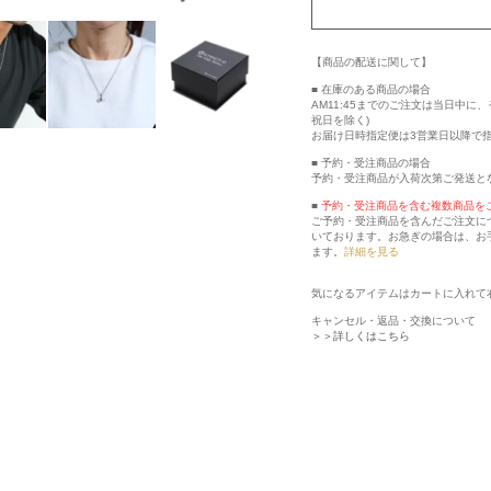
【商品の配送に関して】
■ 在庫のある商品の場合
AM11:45までのご注文は当日中
祝日を除く)
お届け日時指定便は3営業日以降で
■ 予約・受注商品の場合
予約・受注商品が入荷次第ご発送と
■
予約・受注商品を含む複数商品を
ご予約・受注商品を含んだご注文に
いております。お急ぎの場合は、お
ます。
詳細を見る
気になるアイテムはカートに入れて
キャンセル・返品・交換について
＞＞詳しくはこちら