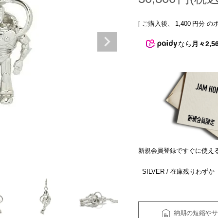
[ ご購入後、
1,400
円分 の
なら
月々2,5
新規会員登録ですぐに使え
SILVER
在庫残りわずか
納期の短縮やサ