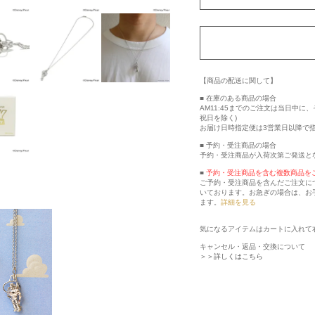
【商品の配送に関して】
■ 在庫のある商品の場合
AM11:45までのご注文は当日中
祝日を除く)
お届け日時指定便は3営業日以降で
■ 予約・受注商品の場合
予約・受注商品が入荷次第ご発送と
■
予約・受注商品を含む複数商品を
ご予約・受注商品を含んだご注文に
いております。お急ぎの場合は、お
ます。
詳細を見る
気になるアイテムはカートに入れて
キャンセル・返品・交換について
＞＞詳しくはこちら