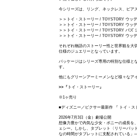
今シリーズは、リング、ネックレス、ピア
＞＞トイ・ストーリー / TOYSTORY ウ
＞＞トイ・ストーリー / TOYSTORY ウッ
＞＞トイ・ストーリー / TOYSTORY バズ
＞＞トイ・ストーリー / TOYSTORY ウッ
それぞれ物語のストーリー性と世界観を大切
仕様のジュエリーとなっています。
パッケージはシリーズ専用の特別な仕様と
す。
他にもグリーンアーミーメンなど様々なア
>>
『トイ・ストーリー』
※1ヶ売り
■ディズニー／ピクサー最新作 『 トイ・スト
2026年7月3日（金）劇場公開
想像力豊かで内気な少女・ボニーの成長を
ェシー。しかし、タブレット〈リリーパッ
なの時間がタブレットに支配されている」