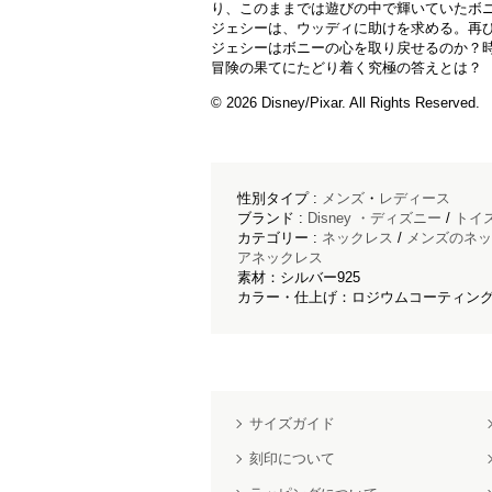
り、このままでは遊びの中で輝いていたボ
ジェシーは、ウッディに助けを求める。再
ジェシーはボニーの心を取り戻せるのか？
冒険の果てにたどり着く究極の答えとは？
© 2026 Disney/Pixar. All Rights Reserved.
性別タイプ :
メンズ
・
レディース
ブランド :
Disney ・ディズニー
/
トイ
カテゴリー :
ネックレス
/
メンズのネッ
アネックレス
素材：シルバー925
カラー・仕上げ：ロジウムコーティング
サイズガイド
刻印について