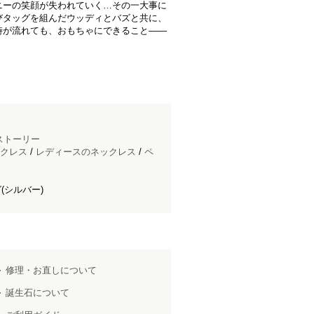
ニーの笑顔が失われていく…その一大事に
びタッグを組んだウッディとバズと共に、
時が流れても、おもちゃにできること――
ストーリー
クレス
/
レディースのネックレス
/
ペ
(シルバー)
修理・お直しについて
誕生石について