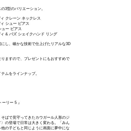
スの3型のバリエーション。
ッディ クレーン ネックレス
ディ シュー ピアス
 シュー ピアス
ディ & バズ シェイクハンド リング
にし、確かな技術で仕上げたリアルな3D
なりますので、プレゼントにもおすすめで
イテムをラインナップ。
ーリー 5 』
、そばで見守ってきたカウガール人形のジ
ド〉の登場で日常は大きく変わる。「みん
―他の子どもと同じように画面に夢中にな