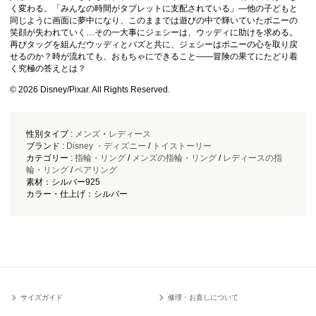
く変わる。「みんなの時間がタブレットに支配されている」―他の子どもと
同じように画面に夢中になり、このままでは遊びの中で輝いていたボニーの
笑顔が失われていく…その一大事にジェシーは、ウッディに助けを求める。
再びタッグを組んだウッディとバズと共に、ジェシーはボニーの心を取り戻
せるのか？時が流れても、おもちゃにできること――冒険の果てにたどり着
く究極の答えとは？
© 2026 Disney/Pixar. All Rights Reserved.
性別タイプ :
メンズ
・
レディース
ブランド :
Disney ・ディズニー
/
トイストーリー
カテゴリー :
指輪・リング
/
メンズの指輪・リング
/
レディースの指
輪・リング
/
ペアリング
素材：シルバー925
カラー・仕上げ：シルバー
サイズガイド
修理・お直しについて