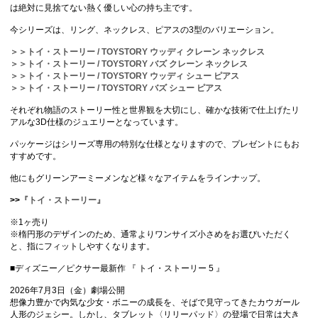
は絶対に見捨てない熱く優しい心の持ち主です。
今シリーズは、リング、ネックレス、ピアスの3型のバリエーション。
＞＞トイ・ストーリー / TOYSTORY ウッディ クレーン ネックレス
＞＞トイ・ストーリー / TOYSTORY バズ クレーン ネックレス
＞＞トイ・ストーリー / TOYSTORY ウッディ シュー ピアス
＞＞トイ・ストーリー / TOYSTORY バズ シュー ピアス
それぞれ物語のストーリー性と世界観を大切にし、確かな技術で仕上げたリ
アルな3D仕様のジュエリーとなっています。
パッケージはシリーズ専用の特別な仕様となりますので、プレゼントにもお
すすめです。
他にもグリーンアーミーメンなど様々なアイテムをラインナップ。
>>
『トイ・ストーリー』
※1ヶ売り
※楕円形のデザインのため、通常よりワンサイズ小さめをお選びいただく
と、指にフィットしやすくなります。
■ディズニー／ピクサー最新作 『 トイ・ストーリー 5 』
2026年7月3日（金）劇場公開
想像力豊かで内気な少女・ボニーの成長を、そばで見守ってきたカウガール
人形のジェシー。しかし、タブレット〈リリーパッド〉の登場で日常は大き