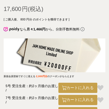
17,600
[ ご購入後、
800
円分 のポイントを獲得できます ]
なら
月々1,466円
から。分割手数料無料
新規会員登録ですぐに使える
2,000円分
のクーポンがもらえます
5号 受注生産：約2ヶ月後のお渡し
カートに入れる
7号 受注生産：約2ヶ月後のお渡し
カートに入れる