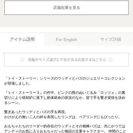
店舗在庫を見る
アイテム説明
サイズ詳細
For English
「トイ・ストーリー」シリーズのウッディとバズのジュエリーコレクション
が登場しました。
『トイ・ストーリー３』の作中、ピンクの熊のぬいぐるみ「ロッツォ」の裏
切りにより焼却炉に落下し絶体絶命の状況のなか、皆で手を繋ぎ覚悟を決め
るシーン。
繋ぎあったウッディとバズの手を再現。
かけがえの無い二人の絆を表現したリングは、ペアリングにもぴったり。
おもちゃたちのリーダー的存在のウッディとその相棒バズは、共にかつては
アンディのお気に入りおもちゃだった物語の主要キャラクター。 仲間のこと