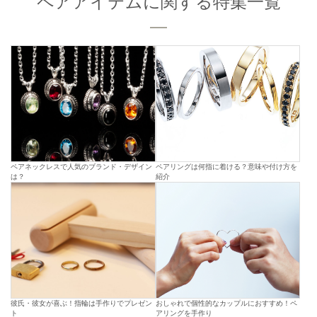
ペアアイテムに関する特集一覧
ペアネックレスで人気のブランド・デザイン
ペアリングは何指に着ける？意味や付け方を
は？
紹介
彼氏・彼女が喜ぶ！指輪は手作りでプレゼン
おしゃれで個性的なカップルにおすすめ！ペ
ト
アリングを手作り