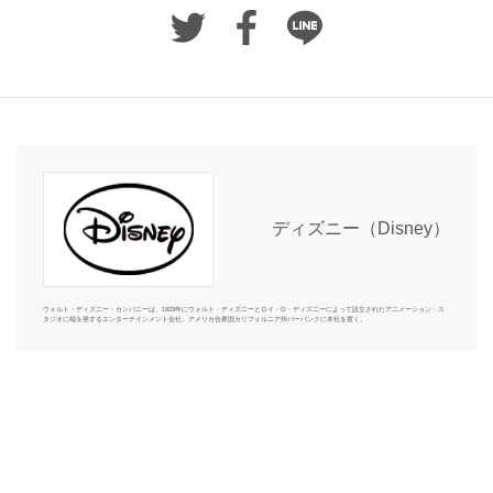
ディズニー（Disney）
ウォルト・ディズニー・カンパニーは、1923年にウォルト・ディズニーとロイ・O・ディズニーによって設立されたアニメーション・ス
タジオに端を発するエンターテインメント会社。アメリカ合衆国カリフォルニア州バーバンクに本社を置く。