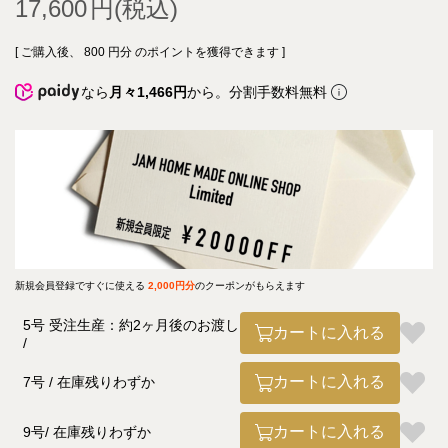
17,600
[ ご購入後、
800
円分 のポイントを獲得できます ]
なら
月々1,466円
から。分割手数料無料
新規会員登録ですぐに使える
2,000円分
のクーポンがもらえます
5号 受注生産：約2ヶ月後のお渡し
カートに入れる
カートに入れる
7号
在庫残りわずか
カートに入れる
9号
在庫残りわずか