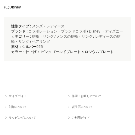
(C)Disney
性別タイプ :
メンズ
・
レディース
ブランド :
コラボレーション・ブランドコラボ
/
Disney ・ディズニー
カテゴリー :
指輪・リング
/
メンズの指輪・リング
/
レディースの指
輪・リング
/
ペアリング
素材：シルバー925
カラー・仕上げ： ピンクゴールドプレート × ロジウムプレート
サイズガイド
修理・お直しについて
刻印について
誕生石について
ラッピングについて
ご利用ガイド