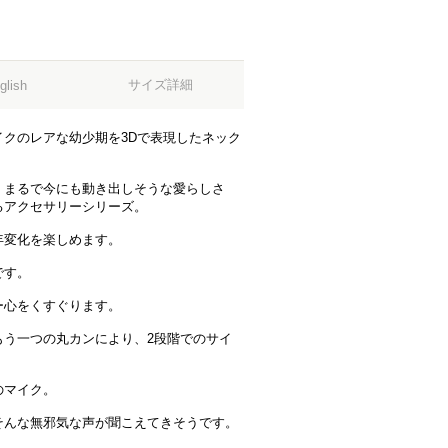
サイズ詳細
glish
クのレアな幼少期を3Dで表現したネック
、まるで今にも動き出しそうな愛らしさ
るアクセサリーシリーズ。
年変化を楽しめます。
です。
ー心をくすぐります。
もう一つの丸カンにより、2段階でのサイ
のマイク。
そんな無邪気な声が聞こえてきそうです。