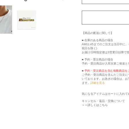
【商品の配送に関して】
■ 在庫のある商品の場合
AM11:45までのご注文は当日中
祝日を除く)
お届け日時指定便は3営業日以降で
■ 予約・受注商品の場合
予約・受注商品が入荷次第ご発送と
■
予約・受注商品を含む複数商品を
ご予約・受注商品を含んだご注文に
いております。お急ぎの場合は、お
ます。
詳細を見る
気になるアイテムはカートに入れて
キャンセル・返品・交換について
＞＞詳しくはこちら