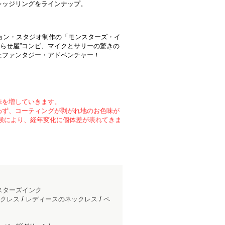
レッジリングをラインナップ。
ション・スタジオ制作の「モンスターズ・イ
がらせ屋”コンビ、マイクとサリーの驚きの
たファンタジー・アドベンチャー！
味を増していきます。
わず、コーティングが剥がれ地のお色味が
候により、経年変化に個体差が表れてきま
スターズインク
クレス
/
レディースのネックレス
/
ペ