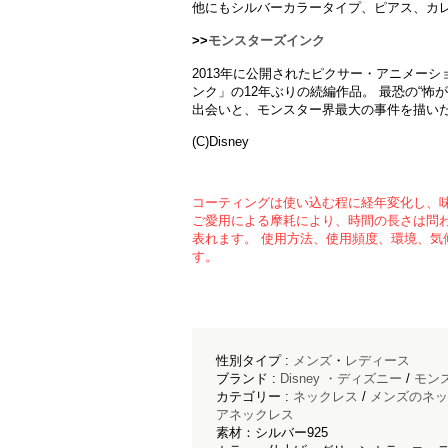
他にもシルバーカラータイプ、ピアス、カ
>>
モンスターズインク
2013年に公開されたピクサー・アニメー
ンク」の12年ぶりの続編作品。 最恐の“怖
出会いと、モンスター界最大の事件を描い
(C)Disney
コーティングは使い込む程に経年変化し、
ご愛用による摩耗により、時間の長さは問
表れます。 使用方法、使用頻度、環境、気
す。
性別タイプ :
メンズ
・
レディース
ブランド :
Disney ・ディズニー
/
モン
カテゴリー :
ネックレス
/
メンズのネッ
アネックレス
素材：シルバー925