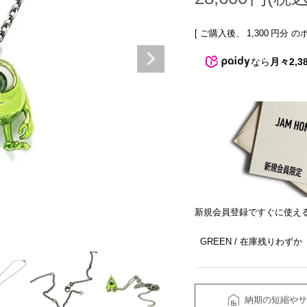
[ ご購入後、
1,300
円分 の
なら
月々2,3
新規会員登録ですぐに使え
GREEN
在庫残りわずか
納期の短縮やサ