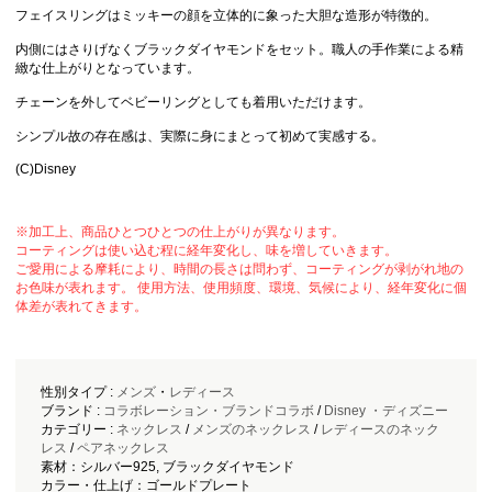
フェイスリングはミッキーの顔を立体的に象った大胆な造形が特徴的。
内側にはさりげなくブラックダイヤモンドをセット。職人の手作業による精
緻な仕上がりとなっています。
チェーンを外してベビーリングとしても着用いただけます。
シンプル故の存在感は、実際に身にまとって初めて実感する。
(C)Disney
※加工上、商品ひとつひとつの仕上がりが異なります。
コーティングは使い込む程に経年変化し、味を増していきます。
ご愛用による摩耗により、時間の長さは問わず、コーティングが剥がれ地の
お色味が表れます。 使用方法、使用頻度、環境、気候により、経年変化に個
体差が表れてきます。
性別タイプ :
メンズ
・
レディース
ブランド :
コラボレーション・ブランドコラボ
/
Disney ・ディズニー
カテゴリー :
ネックレス
/
メンズのネックレス
/
レディースのネック
レス
/
ペアネックレス
素材：シルバー925, ブラックダイヤモンド
カラー・仕上げ：ゴールドプレート