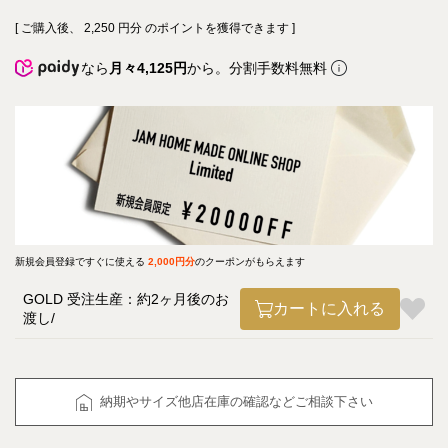
[ ご購入後、
2,250
円分 のポイントを獲得できます ]
なら
月々4,125円
から。分割手数料無料
新規会員登録ですぐに使える
2,000円分
のクーポンがもらえます
GOLD 受注生産：約2ヶ月後のお
カートに入れる
渡し
納期やサイズ他店在庫の確認などご相談下さい