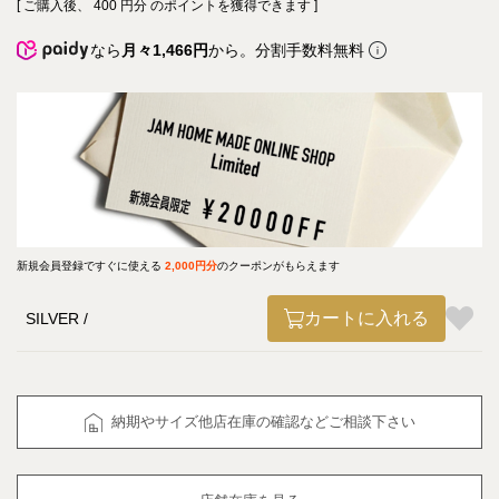
[ ご購入後、
400
円分 のポイントを獲得できます ]
なら
月々1,466円
から。分割手数料無料
新規会員登録ですぐに使える
2,000円分
のクーポンがもらえます
カートに入れる
SILVER
納期やサイズ他店在庫の確認などご相談下さい