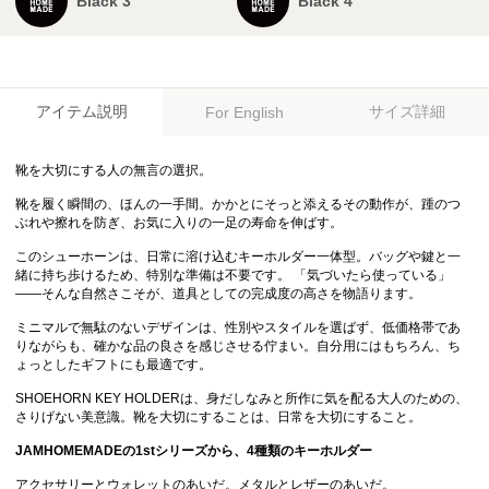
Black 3
Black 4
アイテム説明
サイズ詳細
For English
靴を大切にする人の無言の選択。
靴を履く瞬間の、ほんの一手間。かかとにそっと添えるその動作が、踵のつ
ぶれや擦れを防ぎ、お気に入りの一足の寿命を伸ばす。
このシューホーンは、日常に溶け込むキーホルダー一体型。バッグや鍵と一
緒に持ち歩けるため、特別な準備は不要です。 「気づいたら使っている」
——そんな自然さこそが、道具としての完成度の高さを物語ります。
ミニマルで無駄のないデザインは、性別やスタイルを選ばず、低価格帯であ
りながらも、確かな品の良さを感じさせる佇まい。自分用にはもちろん、ち
ょっとしたギフトにも最適です。
SHOEHORN KEY HOLDERは、身だしなみと所作に気を配る大人のための、
さりげない美意識。靴を大切にすることは、日常を大切にすること。
JAMHOMEMADEの1stシリーズから、4種類のキーホルダー
アクセサリーとウォレットのあいだ。メタルとレザーのあいだ。