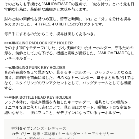
そのどちらも手掛けるJAMHOMEMADEの視点で、「鍵を持つ」という最も日
常的な行為に、装飾的な繊細さと意味を与えます。
財布と鍵の関係性を見つめ直し、留守と時間に「内」と「外」を分ける境界
をカタチにした、 4 TYPES, 4 UTILITIESのプロダクトです。
毎日手にするものだからこそ、境界は美しくあるべき。
>>■JINGLING PADLOCK KEY HOLDER
そのまま”鍵”をモチーフにした、少し皮肉の効いたキーホルダー。守るための
形を、装飾としてぶら下げる。機能と意味が反転した、JAMHOMEMADEらし
いキーホルダー。
>>■JINGLING PUNK KEY HOLDER
音の存在感をあえて隠さない。見せるキーホルダー。 ジャラジャラとなる金
属音。装飾性を前面に出した、PUNKなキーホルダー。鍵をまとめるだけでは
なく、スタイリングのワンアクセントとして、バッグチャームとしても機能
する。
>>■4NK BOTTLE HEAD KEY HOLDER
フック本体に、栓抜き機能を内包したキーホルダー。 道具としての機能を、
ミニマルな形に落とし込むことで、見た目はスマート、昭和レトロな空気を
纏いながら、「役に立つこと」がデザインになっているキーホルダー。
性別タイプ :
メンズ
・
レディース
カテゴリー :
財布・革財布
/
キーホルダー・キーアクセサリー
モチーフ :
安全ピン・セーフティピン