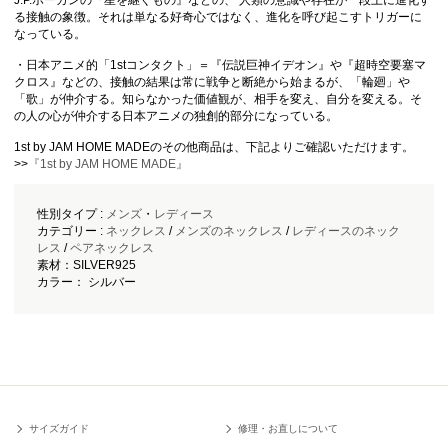
る接触の象徴。それは単なる好奇心ではなく、進化を呼び起こすトリガーに
なっている。
・日本アニメ的「1stコンタクト」＝『伝説巨神イデオン』や『超時空要塞マ
クロス』などの、接触の結果は常に戦争と断絶から始まるが、「輪廻」や
「歌」が仲介する。知らなかった価値観が、相手を変え、自分を変える。そ
の人の心が仲介する日本アニメの独創的部分になっている。
1st by JAM HOME MADEのその他商品は、下記よりご確認いただけます。
>>
『1st by JAM HOME MADE』
性別タイプ :
メンズ
・
レディース
カテゴリー :
ネックレス
/
メンズのネックレス
/
レディースのネック
レス
/
ペアネックレス
素材：SILVER925
カラー： シルバー
サイズガイド
修理・お直しについて