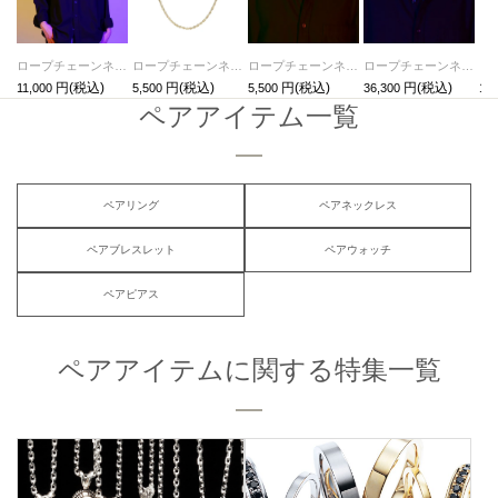
ロープチェーンネックレスS 三友その2 -チタン-
ロープチェーンネックレスS 三友その1 -真鍮- / ゴールド
ロープチェーンネックレスS 三友その1 -真鍮- / シルバー
ロープチェーンネックレスM 三友その3 -シルバー925-
11,000
5,500
5,500
36,300
13,
ペアアイテム一覧
ペアリング
ペアネックレス
ペアブレスレット
ペアウォッチ
ペアピアス
ペアアイテムに関する特集一覧