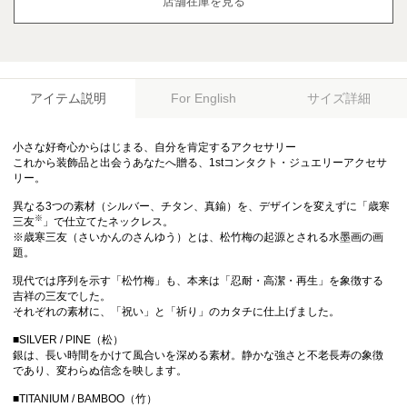
店舗在庫を見る
アイテム説明
サイズ詳細
For English
小さな好奇心からはじまる、自分を肯定するアクセサリー
これから装飾品と出会うあなたへ贈る、1stコンタクト・ジュエリーアクセサ
リー。
異なる3つの素材（シルバー、チタン、真鍮）を、デザインを変えずに「歳寒
※
三友
」で仕立てたネックレス。
※歳寒三友（さいかんのさんゆう）とは、松竹梅の起源とされる水墨画の画
題。
現代では序列を示す「松竹梅」も、本来は「忍耐・高潔・再生」を象徴する
吉祥の三友でした。
それぞれの素材に、「祝い」と「祈り」のカタチに仕上げました。
■SILVER / PINE（松）
銀は、長い時間をかけて風合いを深める素材。静かな強さと不老長寿の象徴
であり、変わらぬ信念を映します。
■TITANIUM / BAMBOO（竹）