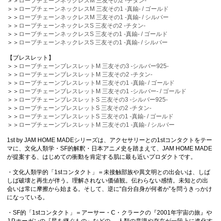
＞＞
ロープチェーンネックレスM 三友その2 -チタン-
＞＞
ロープチェーンネックレスM 三友その1 -真鍮- / ゴールド
＞＞
ロープチェーンネックレスM 三友その1 -真鍮- / シルバー
＞＞
ロープチェーンネックレスS 三友その2 -チタン-
＞＞
ロープチェーンネックレスS 三友その1 -真鍮- / ゴールド
＞＞
ロープチェーンネックレスS 三友その1 -真鍮- / シルバー
【ブレスレット】
＞＞
ロープチェーンブレスレットM 三友その3 -シルバー925-
＞＞
ロープチェーンブレスレットM 三友その2 -チタン-
＞＞
ロープチェーンブレスレットM 三友その1 -真鍮- / ゴールド
＞＞
ロープチェーンブレスレットM 三友その1 -シルバー- / ゴールド
＞＞
ロープチェーンブレスレットS 三友その3 -シルバー925-
＞＞
ロープチェーンブレスレットS 三友その2 -チタン-
＞＞
ロープチェーンブレスレットS 三友その1 -真鍮- / ゴールド
＞＞
ロープチェーンブレスレットM 三友その1 -真鍮- / シルバー
1st by JAM HOME MADEシリーズは、アクセサリーとの1stコンタクトをテー
マに、文化人類学・SF的解釈・日本アニメ史を踏まえて、JAM HOME MADE
が提案する、はじめての衝動を肯定する肌に最も近いプロダクトです。
・文化人類学的「1stコンタクト」＝未接触部族や異文明との出会いは、しば
しば破壊と再生が伴う。理解されない価値観。伝わらない感情。未知との出
会いは常に摩擦から始まる。そして、逆に“自分自身が何者か”を問うきっかけ
になっている。
・SF的「1stコンタクト」＝アーサー・C・クラークの『2001年宇宙の旅』や
J.P.ホーガンの『星を継ぐもの』などの、 人類の意識や存在が一段上に進化す