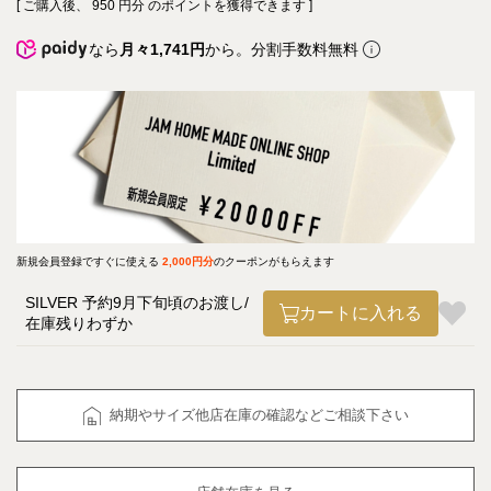
[ ご購入後、
950
円分 のポイントを獲得できます ]
なら
月々1,741円
から。分割手数料無料
新規会員登録ですぐに使える
2,000円分
のクーポンがもらえます
SILVER 予約9月下旬頃のお渡し
カートに入れる
在庫残りわずか
納期やサイズ他店在庫の確認などご相談下さい