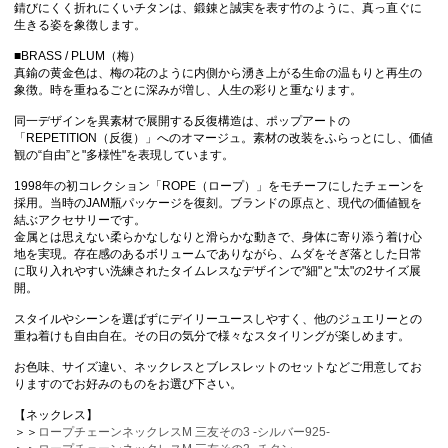
錆びにくく折れにくいチタンは、鍛錬と誠実を表す竹のように、真っ直ぐに
生きる姿を象徴します。
■BRASS / PLUM（梅）
真鍮の黄金色は、梅の花のように内側から湧き上がる生命の温もりと再生の
象徴。時を重ねるごとに深みが増し、人生の彩りと重なります。
同一デザインを異素材で展開する反復構造は、ポップアートの
「REPETITION（反復）」へのオマージュ。素材の改装をふらっとにし、価値
観の“自由”と"多様性"を表現しています。
1998年の初コレクション「ROPE（ロープ）」をモチーフにしたチェーンを
採用。当時のJAM瓶パッケージを復刻。ブランドの原点と、現代の価値観を
結ぶアクセサリーです。
金属とは思えない柔らかなしなりと滑らかな動きで、身体に寄り添う着け心
地を実現。存在感のあるボリュームでありながら、ムダをそぎ落とした日常
に取り入れやすい洗練されたタイムレスなデザインで"細"と"太"の2サイズ展
開。
スタイルやシーンを選ばずにデイリーユースしやすく、他のジュエリーとの
重ね着けも自由自在。その日の気分で様々なスタイリングが楽しめます。
お色味、サイズ違い、ネックレスとブレスレットのセットなどご用意してお
りますのでお好みのものをお選び下さい。
【ネックレス】
＞＞
ロープチェーンネックレスM 三友その3 -シルバー925-