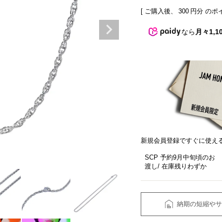
[ ご購入後、
300
円分 のポ
なら
月々1,1
新規会員登録ですぐに使え
SCP 予約9月中旬頃のお
渡し
在庫残りわずか
納期の短縮やサ