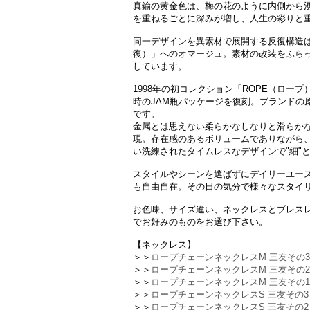
真鍮の黄金色は、梅の花のように内側から
を重ねるごとに深みが増し、人生の彩りと
同一デザインを異素材で展開する反復構造は、
復）」へのオマージュ。素材の改装をふらっと
しています。
1998年の初コレクション「ROPE（ロー
時のJAM瓶パッケージを復刻。ブランドの
です。
金属とは思えない柔らかなしなりと滑らか
現。存在感のあるボリュームでありながら
い洗練されたタイムレスなデザインで"細"と
スタイルやシーンを選ばずにデイリーユー
も自由自在。その日の気分で様々なスタイ
お色味、サイズ違い、ネックレスとブレス
でお好みのものをお選び下さい。
【ネックレス】
＞＞
ロープチェーンネックレスM 三友その3 -
＞＞
ロープチェーンネックレスM 三友その2 
＞＞
ロープチェーンネックレスM 三友その1 -
＞＞
ロープチェーンネックレスS 三友その3 -
＞＞
ロープチェーンネックレスS 三友その2 