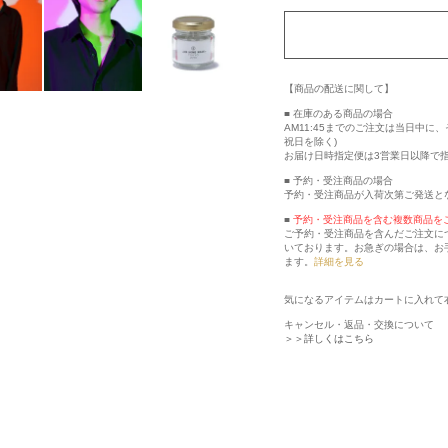
【商品の配送に関して】
■ 在庫のある商品の場合
AM11:45までのご注文は当日中
祝日を除く)
お届け日時指定便は3営業日以降で
■ 予約・受注商品の場合
予約・受注商品が入荷次第ご発送と
■
予約・受注商品を含む複数商品を
ご予約・受注商品を含んだご注文に
いております。お急ぎの場合は、お
ます。
詳細を見る
気になるアイテムはカートに入れて
キャンセル・返品・交換について
＞＞詳しくはこちら