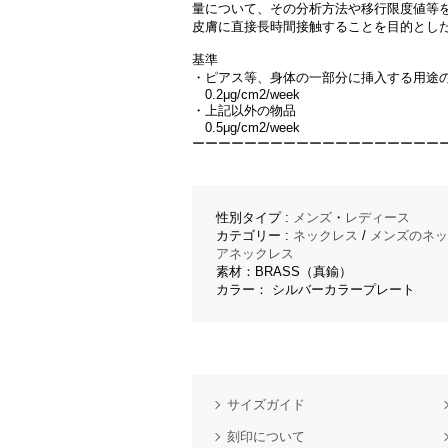
量について、その分析方法や移行限度値等
皮膚に直接長時間接触することを目的とし
基準
・ピアス等、身体の一部分に挿入する用途
0.2μg/cm2/week
・上記以外の物品
0.5μg/cm2/week
ーーーーーーーーーーーーーーーーーーー
性別タイプ :
メンズ
・
レディース
カテゴリー :
ネックレス
/
メンズのネッ
アネックレス
素材：BRASS（真鍮）
カラー： シルバーカラープレート
サイズガイド
刻印について