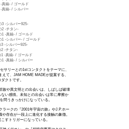
真鍮- / ゴールド
真鍮- / シルバー
-シルバー925-
 -チタン-
-真鍮- / ゴールド
-シルバー- / ゴールド
-シルバー925-
 -チタン-
-真鍮- / ゴールド
-真鍮- / シルバー
は、アクセサリーとの1stコンタクトをテーマに、
て、JAM HOME MADEが提案する、
ロダクトです。
触部族や異文明との出会いは、しばしば破壊
らない感情。未知との出会いは常に摩擦か
”を問うきっかけになっている。
ラークの『2001年宇宙の旅』やJ.P.ホー
識や存在が一段上に進化する接触の象徴。
起こすトリガーになっている。