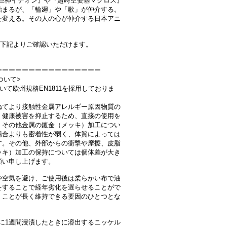
説巨神イデオン』や『超時空要塞マクロス』
始まるが、「輪廻」や「歌」が仲介する。
を変える。その人の心が仲介する日本アニ
商品は、下記よりご確認いただけます。
ーーーーーーーーーーーーーーーー
ついて>
おいて欧州規格EN1811を採用しておりま
ねてより接触性金属アレルギー原因物質の
、健康被害を抑止するため、直接の使用を
、その他金属の鍍金（メッキ）加工につい
場合よりも密着性が弱く、体質によっては
す。その他、外部からの衝撃や摩擦、皮脂
ッキ）加工の保持については個体差が大き
願い申し上げます。
や空気を避け、ご使用後は柔らかい布で油
をすることで経年劣化を遅らせることがで
くことが長く維持できる要因のひとつとな
汗に1週間浸漬したときに溶出するニッケル