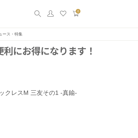
0
ュース・特集
クレスM 三友その1 -真鍮-