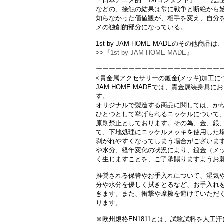
・日本アニメ的「1stコンタクト」＝『伝
などの、接触の結果は常に戦争と断絶から
知らなかった価値観が、相手を変え、自分
メの独創的部分になっている。
1st by JAM HOME MADEのその他
>>
『1st by JAM HOME MADE』
ーーーーーーーーーーーーーーーーーーー
<貴金属アクセサリーの鍍金(メッキ)加工に
JAM HOME MADEでは、貴金属装身具に
す。
オリジナルで製造する商品に関しては、か
ひとつとして挙げられるニッケルについて
原則禁止としております。その為、金、銀
て、下地処理にニッケルメッキを使用した
剥がれやすくなってしまう場合がございま
や水分、経年変化の状況により、鍍金（メ
く生じますことを、ご了承賜りますようお
推奨される保管やお手入れについて、湿気
分や水分を優しく拭きとるなど、お手入れ
きます。 また、衝撃や摩擦を避けていただ
ります。
※欧州規格EN1811とは、試験試料を人工