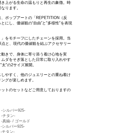
湧き上がる生命の温もりと再生の象徴。時
重なります。
ポップアートの「REPETITION（反
にし、価値観の“自由”と"多様性"を表現
プ）」をモチーフにしたチェーンを採用。当
原点と、現代の価値観を結ぶアクセサリー
な動きで、身体に寄り添う着け心地を実
、ムダをそぎ落とした日常に取り入れやす
"太"の2サイズ展開。
スしやすく、他のジュエリーとの重ね着け
リングが楽しめます。
レットのセットなどご用意しておりますの
シルバー925-
-チタン-
真鍮- / ゴールド
シルバー925-
-チタン-