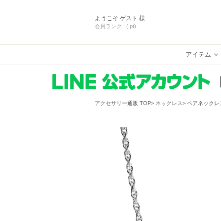
ようこそ
ゲスト 様
会員ランク :
( pt)
アイテム
アクセサリー通販 TOP
ネックレス
ペアネックレ