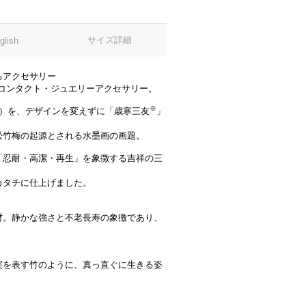
サイズ詳細
glish
るアクセサリー
tコンタクト・ジュエリーアクセサリー。
※
鍮）を、デザインを変えずに「歳寒三友
」
松竹梅の起源とされる水墨画の画題。
「忍耐・高潔・再生」を象徴する吉祥の三
カタチに仕上げました。
材。静かな強さと不老長寿の象徴であり、
実を表す竹のように、真っ直ぐに生きる姿