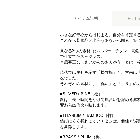
アイテム説明
For En
小さな好奇心からはじまる、自分を肯定す
これから装飾品と出会うあなたへ贈る、1s
異なる3つの素材（シルバー、チタン、真
で仕立てたネックレス。
※歳寒三友（さいかんのさんゆう）とは、
現代では序列を示す「松竹梅」も、本来は
友でした。
それぞれの素材に、「祝い」と「祈り」の
■SILVER / PINE（松）
銀は、長い時間をかけて風合いを深める素
変わらぬ信念を映します。
■TITANIUM / BAMBOO（竹）
錆びにくく折れにくいチタンは、鍛錬と誠
を象徴します。
■BRASS / PLUM（梅）