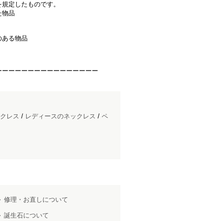
を規定したものです。
た物品
のある物品
ーーーーーーーーーーーーーーーー
クレス
/
レディースのネックレス
/
ペ
修理・お直しについて
誕生石について