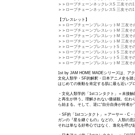
＞＞
ロープチェーンネックレスS 三友その1 -
＞＞
ロープチェーンネックレスS 三友その1 -
【ブレスレット】
＞＞
ロープチェーンブレスレットM 三友その3 
＞＞
ロープチェーンブレスレットM 三友その2
＞＞
ロープチェーンブレスレットM 三友その1 
＞＞
ロープチェーンブレスレットM 三友その1 
＞＞
ロープチェーンブレスレットS 三友その3 
＞＞
ロープチェーンブレスレットS 三友その2
＞＞
ロープチェーンブレスレットS 三友その1 
＞＞
ロープチェーンブレスレットM 三友その1 
1st by JAM HOME MADEシリーズ
文化人類学・SF的解釈・日本アニメ史を踏まえ
はじめての衝動を肯定する肌に最も近いプ
・文化人類学的「1stコンタクト」＝未接
と再生が伴う。理解されない価値観。伝わ
ら始まる。そして、逆に“自分自身が何者か
・SF的「1stコンタクト」＝アーサー・C・ク
ガンの『星を継ぐもの』などの、 人類の意
それは単なる好奇心ではなく、進化を呼び