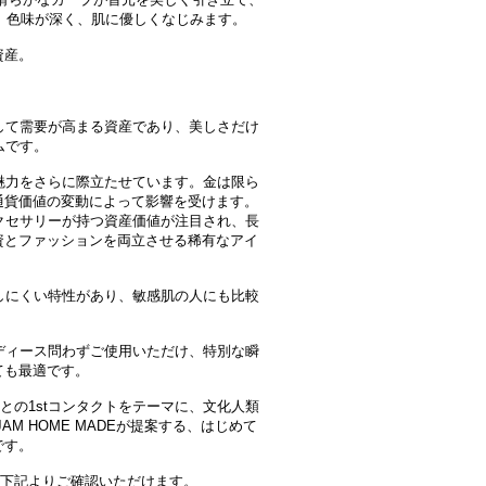
め、色味が深く、肌に優しくなじみます。
資産。
して需要が高まる資産であり、美しさだけ
ムです。
魅力をさらに際立たせています。金は限ら
通貨価値の変動によって影響を受けます。
クセサリーが持つ資産価値が注目され、長
資とファッションを両立させる稀有なアイ
しにくい特性があり、敏感肌の人にも比較
ディース問わずご使用いただけ、特別な瞬
ても最適です。
セサリーとの1stコンタクトをテーマに、文化人類
M HOME MADEが提案する、はじめて
です。
商品は、下記よりご確認いただけます。