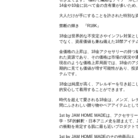
14金や10金に比べて金の含有量が多いた
大人だけが手にすることを許された特別な
禁断の輝き 『R18K』
18金は世界的な不安定さやインフレ対策と
でなく、資産価値も兼ね備えた18禁アイテ
金価格の上昇は、18金アクセサリーの持つ
れた資源であり、その価格は市場の状況や
現在のような価格上昇局面では、18金のア
期的に見ても価値が増す可能性があり、投
テムです。
18金は純度が高く、アレルギーを引き起こ
的安心して着用することができます。
時代を超えて愛される18金は、メンズ、レ
間にふさわしい贈り物やペアアイテムとし
1st by JAM HOME MADEは、アク
学・SF的解釈・日本アニメ史を踏まえて、JA
の衝動を肯定する肌に最も近いプロダクト
1st by JAM HOME MADEのその他