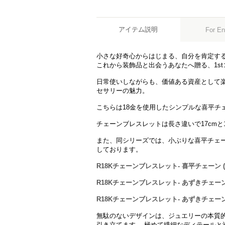
アイテム説明
For En
小さな好奇心からはじまる、自分を肯定す
これから装飾品と出会うあなたへ贈る、1s
日常使いしながらも、価値ある資産として楽
セサリーの魅力。
こちらは18金を使用したシンプルな喜平チ
チェーンブレスレットは長さ違いで17cmと1
また、同シリーズでは、小ぶりな喜平チェ
しております。
R18Kチェーンブレスレット- 喜平チェーン (S
R18Kチェーンブレスレット- あずきチェーン (
R18Kチェーンブレスレット- あずきチェーン (
無駄のないデザインは、ジュエリーの本質
引き立てます。 極めて繊細なディテールと