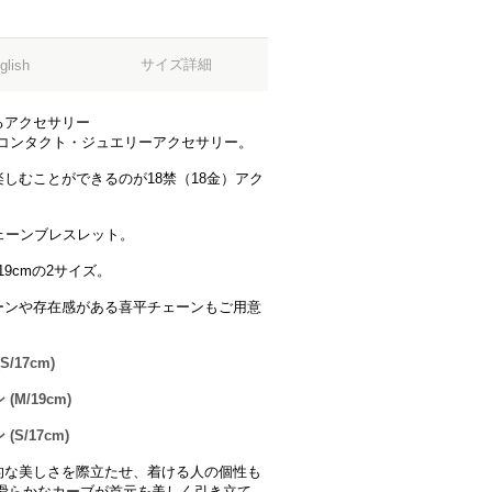
サイズ詳細
glish
るアクセサリー
tコンタクト・ジュエリーアクセサリー。
しむことができるのが18禁（18金）アク
ェーンブレスレット。
9cmの2サイズ。
ーンや存在感がある喜平チェーンもご用意
/17cm)
M/19cm)
S/17cm)
的な美しさを際立たせ、着ける人の個性も
滑らかなカーブが首元を美しく引き立て、