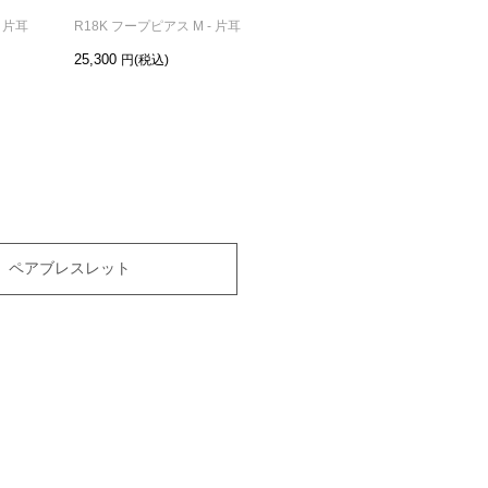
- 片耳
R18K フープピアス M - 片耳
R18K フープピアス L - 片耳
25,300
28,600
ペアブレスレット