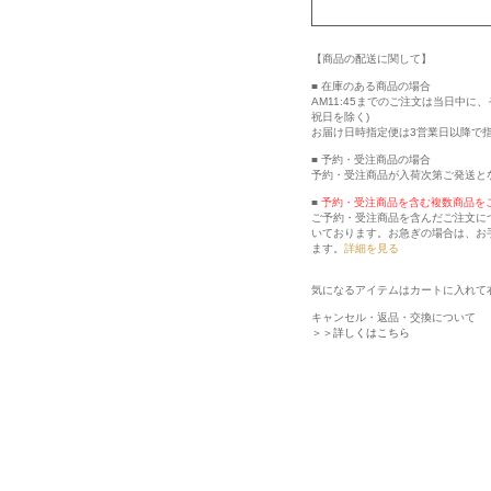
【商品の配送に関して】
■ 在庫のある商品の場合
AM11:45までのご注文は当日中
祝日を除く)
お届け日時指定便は3営業日以降で
■ 予約・受注商品の場合
予約・受注商品が入荷次第ご発送と
■
予約・受注商品を含む複数商品を
ご予約・受注商品を含んだご注文に
いております。お急ぎの場合は、お
ます。
詳細を見る
気になるアイテムはカートに入れて
キャンセル・返品・交換について
＞＞詳しくはこちら