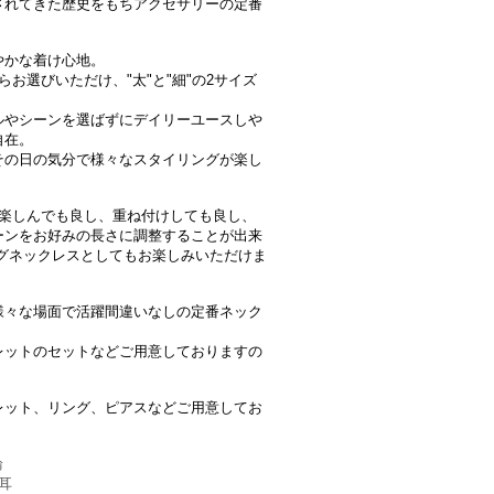
されてきた歴史をもちアクセサリーの定番
やかな着け心地。
お選びいただけ、"太"と"細"の2サイズ
ルやシーンを選ばずにデイリーユースしや
自在。
その日の気分で様々なスタイリングが楽し
で楽しんでも良し、重ね付けしても良し、
ーンをお好みの長さに調整することが出来
グネックレスとしてもお楽しみいただけま
様々な場面で活躍間違いなしの定番ネック
レットのセットなどご用意しておりますの
レット、リング、ピアスなどご用意してお
輪
片耳