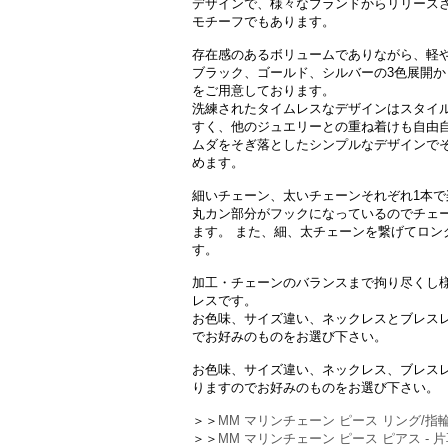
デザインで、様々なブランドからリリース
モチーフでもあります。
存在感のあるボリュームでありながら、軽
ブラック、ゴールド、シルバーの3色展開から
をご用意しております。
洗練されたタイムレスなデザインはスタイ
すく、他のジュエリーとの重ね着けも自由
ムダをそぎ落としたシンプルなデザインで
めます。
細いチェーン、太いチェーンそれぞれ1本
丸カン部分がフックになっているのでチェ
ます。 また、細、太チェーンを繋げてロン
す。
加工・チェーンのバランスまで拘り尽くし
レスです。
お色味、サイズ違い、ネックレスとブレス
でお好みのものをお選び下さい。
お色味、サイズ違い、ネックレス、ブレス
りますのでお好みのものをお選び下さい。
＞＞
MM マリンチェーン ピース リング/指
＞＞
MM マリンチェーン ピース ピアス - 