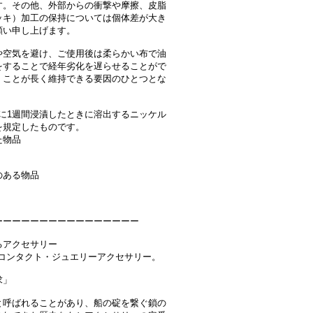
す。その他、外部からの衝撃や摩擦、皮脂
ッキ）加工の保持については個体差が大き
願い申し上げます。
や空気を避け、ご使用後は柔らかい布で油
をすることで経年劣化を遅らせることがで
くことが長く維持できる要因のひとつとな
汗に1週間浸漬したときに溶出するニッケル
を規定したものです。
た物品
のある物品
ーーーーーーーーーーーーーーーー
るアクセサリー
tコンタクト・ジュエリーアクセサリー。
求」
と呼ばれることがあり、船の碇を繋ぐ鎖の