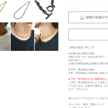
納期の短縮やサ
【商品の配送に関して】
■ 在庫のある商品の場合
AM11:45までのご注文は当日中
祝日を除く)
お届け日時指定便は3営業日以降で
■ 予約・受注商品の場合
予約・受注商品が入荷次第ご発送と
■
予約・受注商品を含む複数商品を
ご予約・受注商品を含んだご注文に
いております。お急ぎの場合は、お
ます。
詳細を見る
気になるアイテムはカートに入れて
キャンセル・返品・交換について
＞＞詳しくはこちら