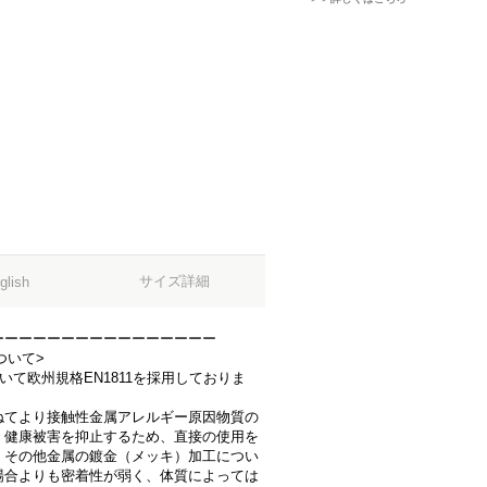
サイズ詳細
glish
ーーーーーーーーーーーーーーーー
ついて>
おいて欧州規格EN1811を採用しておりま
ねてより接触性金属アレルギー原因物質の
、健康被害を抑止するため、直接の使用を
、その他金属の鍍金（メッキ）加工につい
場合よりも密着性が弱く、体質によっては