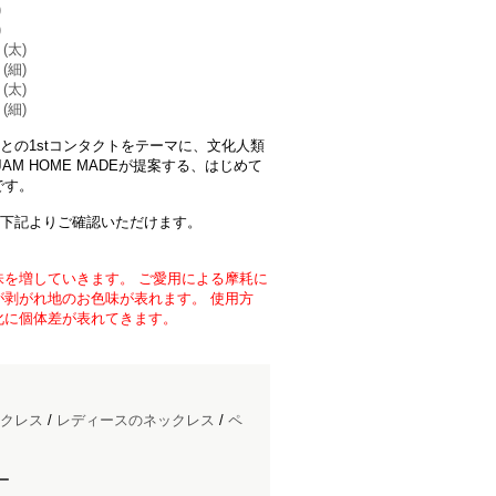
)
)
(太)
(細)
(太)
(細)
セサリーとの1stコンタクトをテーマに、文化人類
M HOME MADEが提案する、はじめて
です。
商品は、下記よりご確認いただけます。
を増していきます。 ご愛用による摩耗に
剥がれ地のお色味が表れます。 使用方
化に個体差が表れてきます。
クレス
/
レディースのネックレス
/
ペ
ー