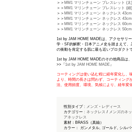
＞＞
MM1 マリンチェーン ブレスレット (太
＞＞
MM1 マリンチェーン ブレスレット (細
＞＞
MM1 マリンチェーン ネックレス 43cm 
＞＞
MM1 マリンチェーン ネックレス 43cm 
＞＞
MM1 マリンチェーン ネックレス 60cm 
＞＞
MM1 マリンチェーン ネックレス 50cm 
1st by JAM HOME MADEは、アク
学・SF的解釈・日本アニメ史を踏まえて、JA
の衝動を肯定する肌に最も近いプロダクト
1st by JAM HOME MADEのその他
>>
『1st by JAM HOME MADE』
コーティングは使い込む程に経年変化し、味
より、時間の長さは問わず、コーティングが
法、使用頻度、環境、気候により、経年変
性別タイプ :
メンズ
・
レディース
カテゴリー :
ネックレス
/
メンズのネッ
アネックレス
素材：BRASS（真鍮）
カラー： ガンメタル, ゴールド, シルバ