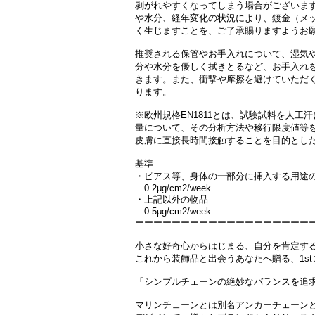
剥がれやすくなってしまう場合がございま
や水分、経年変化の状況により、鍍金（メ
く生じますことを、ご了承賜りますようお
推奨される保管やお手入れについて、湿気
分や水分を優しく拭きとるなど、お手入れ
きます。 また、衝撃や摩擦を避けていただ
ります。
※欧州規格EN1811とは、試験試料を人工
量について、その分析方法や移行限度値等
皮膚に直接長時間接触することを目的とし
基準
・ピアス等、身体の一部分に挿入する用途
0.2μg/cm2/week
・上記以外の物品
0.5μg/cm2/week
ーーーーーーーーーーーーーーーーーーー
小さな好奇心からはじまる、自分を肯定す
これから装飾品と出会うあなたへ贈る、1s
「シンプルチェーンの絶妙なバランスを追
マリンチェーンとは別名アンカーチェーン