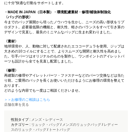
に十分”快適な行動をサポートします。
・MADE IN JAPAN（日本製）・環境配慮素材・修理/補強体制強化
〈バッグの形状〉
今までのバッグ展開から培ったノウハウを生かし、ニーズの高い形状をリプ
ロダクト。必要最低限の機能と、耐久性、軽さのバランスをすべて引き算の
デザインで見直し、最良のミニマムなバッグに生まれ変わりました。
〈素材〉
地球環境や、人、動物に対して配慮されたエココーデュラを使用。ジップは
大きめの10コイルにすることで、よりスムーズな開閉と耐久性を高めまし
た。引手パーツはオリジナルのものを製作し、ワンポイントのアイレットパ
ーツも設計から全てを見直し配置しました。
〈修理〉
再縫製の修理やアイレットパーツ・ファスナーなどのパーツ交換などは当た
り前。ご愛用のバックを長くお使いいただけるようにお修理の環境を整えて
おります。
どのような内容でも一度はご相談くださいませ。
＞＞お修理のご相談はこちら
店舗在庫を見る
性別タイプ :
メンズ
・
レディース
カテゴリー :
リュック・バッグ
/
メンズのリュックバッグ
/
レディー
スのリュック・バッグ
/
トートバッグ