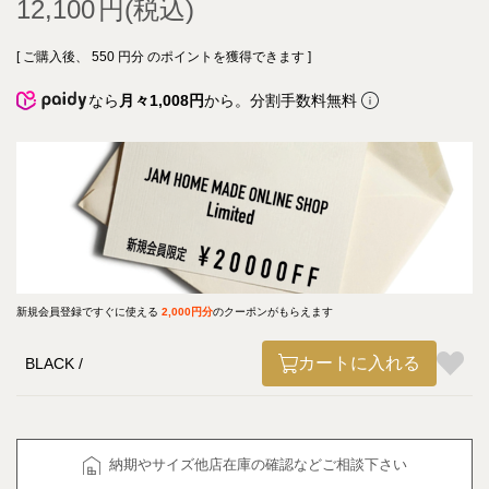
12,100
[ ご購入後、
550
円分 のポイントを獲得できます ]
なら
月々1,008円
から。分割手数料無料
新規会員登録ですぐに使える
2,000円分
のクーポンがもらえます
カートに入れる
BLACK
納期やサイズ他店在庫の確認などご相談下さい