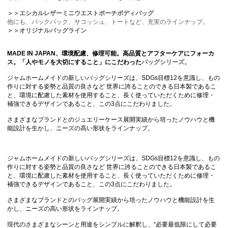
＞＞エシカルレザーミニウエストポーチボディバッグ
他にも、バックパック、サコッシュ、トートなど、充実のラインナップ。
＞＞オリジナルバッグライン
MADE IN JAPAN、環境配慮、修理可能。高品質とアフターケアにフォーカ
ス。「人やモノを大切にすること」にこだわった
バッグシリーズ。
ジャムホームメイドの新しいバッグシリーズは、SDGs目標12を意識し、もの
作りに対する姿勢と品質の良さなど 世界に誇ることのできる日本製であるこ
と、環境に配慮した素材を使用すること、長く使っていただくために修理・
補強できるデザインであること、この3点にこだわりました。
さまざまなブランドとのジュエリーケース展開実績から培ったノウハウと機
能設計を生かし、ニーズの高い形状をラインナップ。
ジャムホームメイドの新しいバッグシリーズは、SDGs目標12を意識し、もの
作りに対する姿勢と品質の良さなど 世界に誇ることのできる日本製であるこ
と、環境に配慮した素材を使用すること、長く使っていただくために修理・
補強できるデザインであること、この3点にこだわりました。
さまざまなブランドとのバッグ展開実績から培ったノウハウと機能設計を生
かし、ニーズの高い形状をラインナップ。
現代のさまざまなシーンと用途をシンプルに解釈し、“必要最低限にして必要