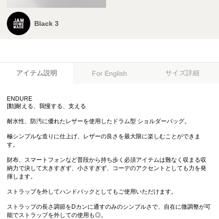
Black 3
アイテム説明
サイズ詳細
For English
ENDURE
[動]耐える、我慢する、支える
耐水性、防汚に優れたレザーを使用したドラム型 ショルダーバッグ。
極シンプルな造りに仕上げ、レザーの良さを最大限に楽しむことができま
す。
財布、スマートフォンなど普段から持ち歩く必須アイテムは難なく収まる収
納力で決して大きすぎず、小さすぎず、コーデのアクセントとしても力を発
揮します。
ストラップを外してハンドバックとしてもご使用いただけます。
ストラップの長さ調節をDカンに通すのみのシンプルさで、自在に微調整が可
能でストラップを外しての使用も◎。