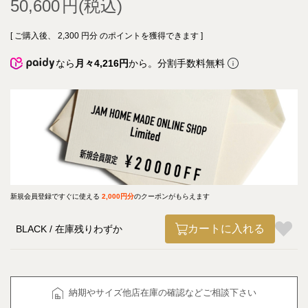
50,600
[ ご購入後、
2,300
円分 のポイントを獲得できます ]
なら
月々4,216円
から。分割手数料無料
新規会員登録ですぐに使える
2,000円分
のクーポンがもらえます
カートに入れる
BLACK
在庫残りわずか
納期やサイズ他店在庫の確認などご相談下さい