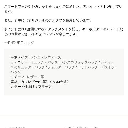
スマートフォンやシガレットをしまうのに適した、内ポケットを1つ配してい
ます。
また、引手にはオリジナルのプルタブを使用しています。
ポイントに360度回転するアタッチメントを配し、キーホルダーやチャームな
どの装着ができ、様々なアレンジが楽しめます。
>>ENDURE バッグ
性別タイプ :
メンズ
・
レディース
カテゴリー :
リュック・バッグ
/
メンズのリュックバッグ
/
レディー
スのリュック・バッグ
/
ショルダーバッグ
/
ドラムバッグ・ボストン
バッグ
モチーフ :
レザー・革
素材：カウレザー(牛革), メタル(合金)
カラー・仕上げ：ブラック