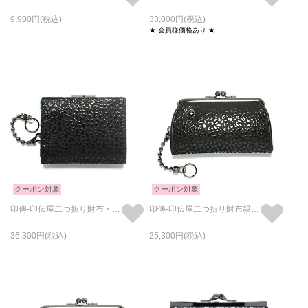
9,900
33,000
★ 会員様価格あり ★
クーポン対象
クーポン対象
印傳-印伝屋二つ折り財布・がま札財布レオパード柄/ミディアムウォレット
印傳-印伝屋二つ折り財布親子がま口財布レオパード柄
36,300
25,300