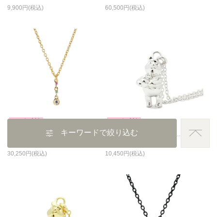
9,900
60,500
クーポン対象
クーポン対象
キーワードで絞り込む
眠れる森の美女 オーロラ姫と妖精たちのネックレス ゴールド
くまのプーさんネックレス-シルバー
30,250
10,450