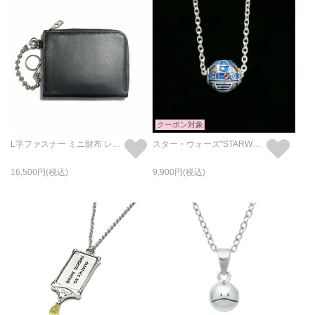
クーポン対象
L字ファスナー ミニ財布 レザー 二つ折り シープスキン / フラグメントケース
スター・ウォーズ"STARWARS™" R2D2 ネックレス
16,500
9,900