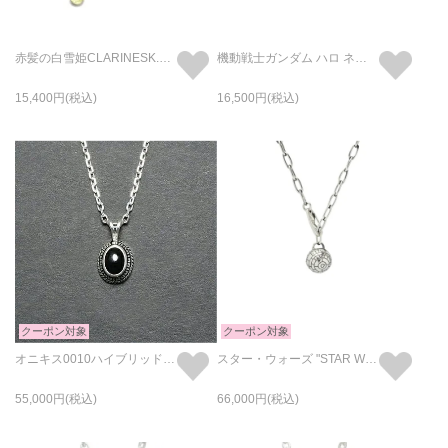
赤髪の白雪姫CLARINESK.DIDネックレス-ミツヒデ・木々-
機動戦士ガンダム ハロ ネックレス
15,400
16,500
クーポン対象
クーポン対象
オニキス0010ハイブリッドカレッジネックレス
スター・ウォーズ "STAR WARS™" デス スター ネックレス シルバー925
55,000
66,000