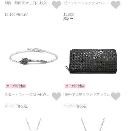
印傳 - 印伝屋 がま口小銭入れ/コインケース レオパード柄
ヴィンテージシックスペンスコインネックレス
12,100
11,000
税込
〜
クーポン対象
クーポン対象
スター・ウォーズ"STARWARS™" ミレニアムファルコン ブレスレット-シルバー
印傳-印伝屋ラウンドファスナー長財布山梨カモフラ柄/ロングウォレット
20,900
50,600