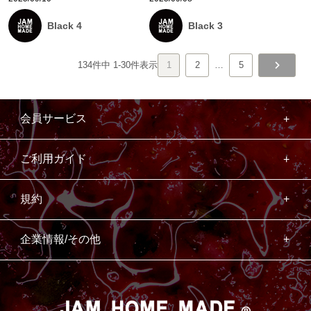
Black 4
Black 3
134
件中
1
-
30
件表示
1
2
…
5
会員サービス
ご利用ガイド
規約
企業情報/その他