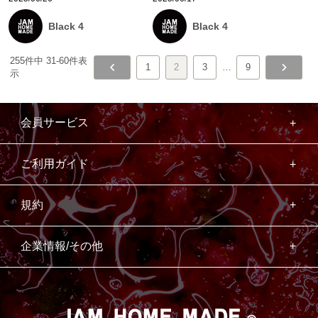
Black 4
Black 4
255
件中
31
-
60
件表
1
2
3
…
9
示
会員サービス
ご利用ガイド
規約
企業情報/その他