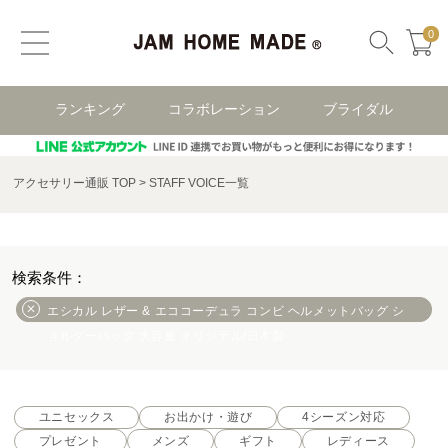
0
ランキング
コラボレーション
ブライダル
アクセサリー通販 TOP
STAFF VOICE一覧
エシカル レザー & エココーデュラ コンビ ヘルメットバッグ シ
ョルダーバッグ 大容量 オリジナル/日本製
ユニセックス
お出かけ・遊び
4シーズン対応
プレゼント
メンズ
ギフト
レディース