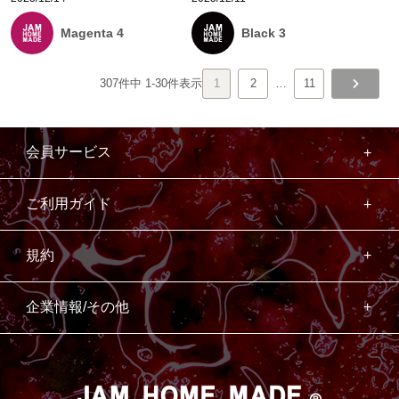
Magenta 4
Black 3
307
件中
1
-
30
件表示
1
2
…
11
会員サービス
ご利用ガイド
規約
企業情報/その他