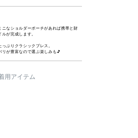
ミニなショルダーポーチがあれば携帯と財
ルが完成します。

たっぷりクラシックブレス。

バリが豊富なので選ぶ楽しみも🎵
着用アイテム