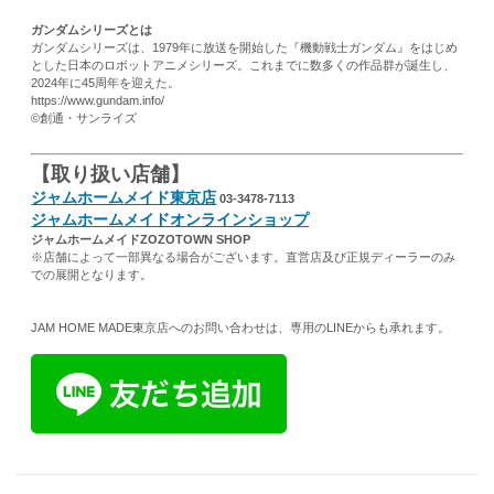
ガンダムシリーズとは
ガンダムシリーズは、1979年に放送を開始した『機動戦士ガンダム』をはじめ
とした日本のロボットアニメシリーズ。これまでに数多くの作品群が誕生し、
2024年に45周年を迎えた。
https://www.gundam.info/
©創通・サンライズ
【取り扱い店舗】
ジャムホームメイド東京店
03-3478-7113
ジャムホームメイドオンラインショップ
ジャムホームメイド
ZOZOTOWN SHOP
※店舗によって一部異なる場合がございます。直営店及び正規ディーラーのみ
での展開となります。
JAM HOME MADE東京店へのお問い合わせは、専用のLINEからも承れます。