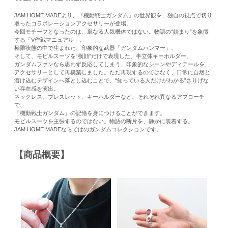
JAM HOME MADEより、『機動戦士ガンダム』の世界観を、独自の視点で切り
取ったコラボレーションアクセサリーが登場。
今回モチーフとなったのは、単なる人気機体ではない。物語の“始まり”を象徴
する「V作戦マニュアル」。
極限状態の中で生まれた、印象的な武器「ガンダムハンマー」。
そして、モビルスーツを“横顔”だけで表現した、半立体キーホルダー。
ガンダムファンなら思わず反応してしまう、印象的なシーンやディテールを、
アクセサリーとして再構築しました。ただ再現するのではなく、日常に自然と
溶け込むデザインへ落とし込むことで、“知っている人だけがわかる”さりげな
い存在感を演出。
ネックレス、ブレスレット、キーホルダーなど、それぞれ異なるアプローチ
で、
『機動戦士ガンダム』の記憶を身につけることができます。
モビルスーツを主張するのではない。物語の断片を、静かに装着する。
JAM HOME MADEならではのガンダムコレクションです。
【商品概要】