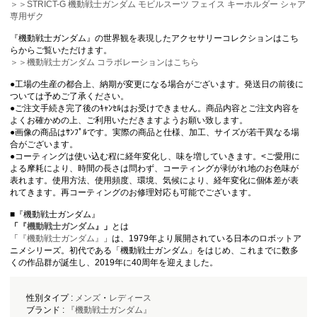
＞＞STRICT-G 機動戦士ガンダム モビルスーツ フェイス キーホルダー シャア
専用ザク
『機動戦士ガンダム』の世界観を表現したアクセサリーコレクションはこち
らからご覧いただけます。
＞＞機動戦士ガンダム コラボレーションはこちら
●工場の生産の都合上、納期が変更になる場合がございます。発送日の前後に
ついては予めご了承ください。
●ご注文手続き完了後のｷｬﾝｾﾙはお受けできません。商品内容とご注文内容を
よくお確かめの上、ご利用いただきますようお願い致します。
●画像の商品はｻﾝﾌﾟﾙです。実際の商品と仕様、加工、サイズが若干異なる場
合がございます。
●コーティングは使い込む程に経年変化し、味を増していきます。<ご愛用に
よる摩耗により、時間の長さは問わず、コーティングが剥がれ地のお色味が
表れます。使用方法、使用頻度、環境、気候により、経年変化に個体差が表
れてきます。再コーティングのお修理対応も可能でございます。
■『機動戦士ガンダム』
「
『機動戦士ガンダム』
」
とは
「
『機動戦士ガンダム』
」は、1979年より展開されている日本のロボットア
ニメシリーズ。初代である「機動戦士ガンダム」をはじめ、これまでに数多
くの作品群が誕生し、2019年に40周年を迎えました。
性別タイプ :
メンズ
・
レディース
ブランド :
『機動戦士ガンダム』