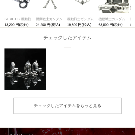
STRICT-G 機動戦士ガンダム モビルスーツ フェイス キーホルダー・キーチェーン シャア専用ザクⅡ
機動戦士ガンダムラストシューティングネックレス-ガンダム
機動戦士ガンダムラストシューティングネックレス-ジオング
機動戦士ガンダムシャア専用ザクフェイスリング-SILVER-/指輪
13,200
24,200
19,800
63,800
63,
チェックしたアイテム
チェックしたアイテムをもっと見る