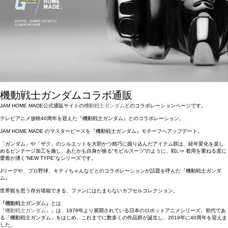
機動戦士ガンダムコラボ通販
JAM HOME MADE公式通販サイトの
機動戦士ガンダム
とのコラボレーションページです。
テレビアニメ放映40周年を迎えた『機動戦士ガンダム』とのコラボレーション。
JAM HOME MADE のマスターピースを『機動戦士ガンダム』モチーフへアップデート。
「ガンダム」や「ザク」のシルエットを大胆かつ精巧に掘り込んだアイテム群は、経年変化を楽し
めるビンテージ加工を施し、あたかも自身が操る“モビルスーツ”のように、戦い= 着用を重ねる度に
愛着が湧く“NEW TYPE”なシリーズです。
Jリーグや、プロ野球、キティちゃんなどとのコラボレーションが話題を呼んだ『機動戦士ガンダ
ム』
世界観を思う存分堪能できる、ファンにはたまらないカプセルコレクション。
『機動戦士ガンダム』
とは
『機動戦士ガンダム』
」は、1979年より展開されている日本のロボットアニメシリーズ。初代であ
る「機動戦士ガンダム」をはじめ、これまでに数多くの作品群が誕生し、2019年に40周年を迎えま
した。