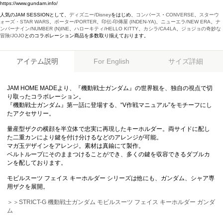
https://www.gundam.info/
人気のJAM SESSIONとして、
ディズニー/Disney
をはじめ、
コンバース
・
CONVERSE
、
スターウ
ォーズ・STAR WARS
、
ポーター/PORTER
、
印伝-印傳屋 (INDEN-YA)
、
ニューエラ/NEW ERA
、
ナ
ンバーナイン/NUMBER (N)INE
、
ハローキティ/HELLO KITTY
、
カシラ/CA4LA
、
ジョジョの奇妙な
冒険/JOJO
とのコラボレーション商品を多数取り揃えております。
アイテム説明
サイズ詳細
For English
JAM HOME MADEより、『機動戦士ガンダム』の世界観を、独自の視点で切
り取ったコラボレーション。
『機動戦士ガンダム』第一話に登場する、“V作戦マニュアル”をモチーフにし
たアクセサリー。
量産型ザクの横顔を半立体で忠実に再現したキーホルダー。両サイドに配し
た二重カンにより鍵を付け分けるなどのアレンジが可能。
マガ玉デザインをアレンジ。素材は真鍮にて製作。
ベルトループにそのままつけることができ、多くの鍵を収容できるダブルカ
ンを配しております。
モビルスーツ フェイス キーホルダー シリーズは他にも、ガンダム、シャア専
用ザクを展開。
＞＞STRICT-G 機動戦士ガンダム モビルスーツ フェイス キーホルダー ガンダ
ム