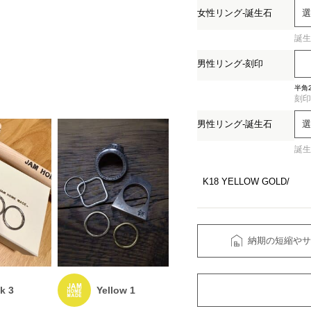
女性リング-誕生石
誕生
(必
男性リング-刻印
須)
半角
刻印
男性リング-誕生石
誕生
(必
K18 YELLOW GOLD
須)
納期の短縮やサ
k 3
Yellow 1