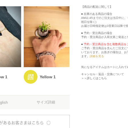
【商品の配送に関して】
■ 在庫のある商品の場合
AM11:45までのご注文は当日中
祝日を除く)
お届け日時指定便は3営業日以降で
■ 予約・受注商品の場合
予約・受注商品が入荷次第ご発送と
■
予約・受注商品を含む複数商品を
ご予約・受注商品を含んだご注文に
いております。お急ぎの場合は、お
ます。
詳細を見る
気になるアイテムはカートに入れて
キャンセル・返品・交換について
ow 1
Yellow 1
＞＞詳しくはこちら
サイズ詳細
glish