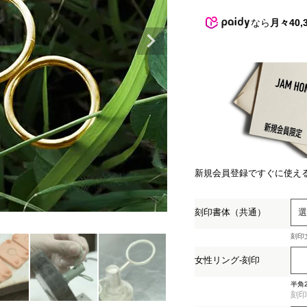
なら
月々40,
新規会員登録ですぐに使え
刻印書体（共通）
刻印
(必
女性リング-刻印
須)
半角
刻印