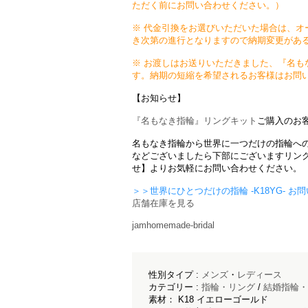
ただく前にお問い合わせください。）
※ 代金引換をお選びいただいた場合は、オ
き次第の進行となりますので納期変更があ
※ お渡しはお送りいただきました、『名も
す。納期の短縮を希望されるお客様はお問
【お知らせ】
『名もなき指輪』リングキット
ご購入のお
名もなき指輪から世界に一つだけの指輪へ
などございましたら下部にございますリン
せ】よりお気軽にお問い合わせください。
＞＞世界にひとつだけの指輪 -K18YG- 
店舗在庫を見る
jamhomemade-bridal
性別タイプ :
メンズ
・
レディース
カテゴリー :
指輪・リング
/
結婚指輪・
素材： K18 イエローゴールド