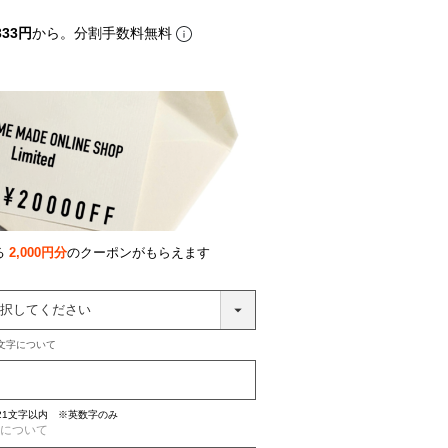
333円
から。分割手数料無料
る
2,000円分
のクーポンがもらえます
文字について
21文字以内 ※英数字のみ
について