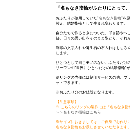
『名もなき指輪がふたりにとって、
おふたりが使用していた
"名もなき指輪"
を原
替え、結婚指輪として生まれ変わります。
自分たちで作るときについた、叩き跡やへ
跡、日々の思い出をそのまま型どり、それ
刻印の文字入れや誕生石の石入れはもちろ
します。
ひとつとして同じモノのない、ふたりだけ
リーワンの"世界にひとつだけの結婚指輪"
※リングの内側には刻印サービスの他、ブ
ットできます。
※おふたり分のお値段となります。
【注意事項】
※ こちらのリングの製作には『名もなき指
＞＞名もなき指輪はこちら
※サイズにおきましては、ご自身でお作り
名もなき指輪もお戻しさせていただきます