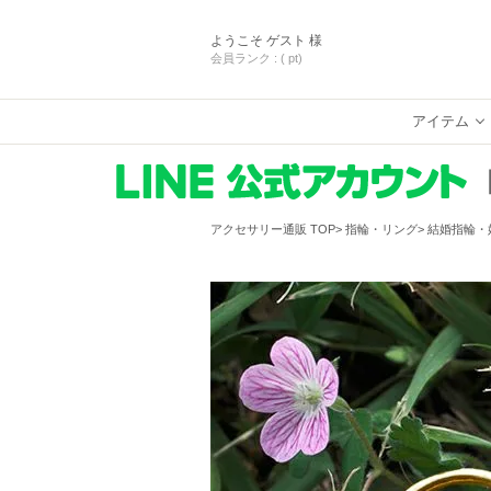
ようこそ
ゲスト 様
会員ランク :
( pt)
アイテム
アクセサリー通販 TOP
指輪・リング
結婚指輪・