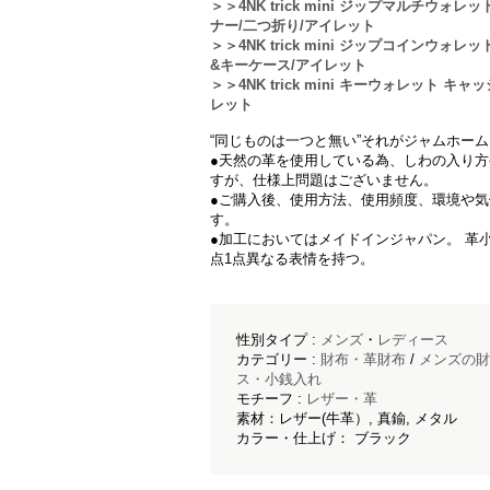
＞＞4NK trick mini ジップマルチウ
ナー/二つ折り/アイレット
＞＞4NK trick mini ジップコインウ
&キーケース/アイレット
＞＞4NK trick mini キーウォレット
レット
“同じものは一つと無い”それがジャムホー
●天然の革を使用している為、しわの入り方
すが、仕様上問題はございません。
●ご購入後、使用方法、使用頻度、環境や
す。
●加工においてはメイドインジャパン。 革
点1点異なる表情を持つ。
性別タイプ :
メンズ
・
レディース
カテゴリー :
財布・革財布
/
メンズの財
ス・小銭入れ
モチーフ :
レザー・革
素材：レザー(牛革）, 真鍮, メタル
カラー・仕上げ： ブラック