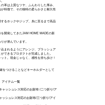
革。
この革は上質なツヤ、ふんわりした厚み、
地が特徴で、その独特の柔らかさと耐久性
用するホックやジップ、糸に至るまで高品
開発してきたJAM HOME MADEの新
。
わりが潜んでいます。
り込まれるようにアレンジ、ブラッシュア
とができるプロダクトが完成しました。
レット。現金じゃなく、感性を持ち歩け！
)は鍵をつけることなどキーホルダーとして
 アイテム一覧
ット キャッシュレス対応のお財布 /二つ折り/ア
ット キャッシュレス対応のお財布/三つ折り/アイ