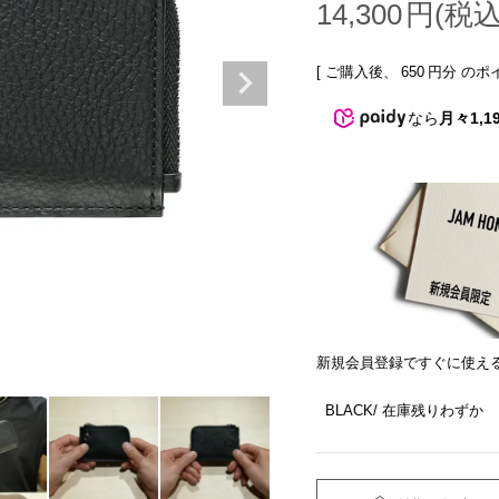
14,300
[ ご購入後、
650
円分 のポ
なら
月々1,1
新規会員登録ですぐに使え
BLACK
在庫残りわずか