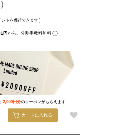
イントを獲得できます ]
91円
から。分割手数料無料
る
2,000円分
のクーポンがもらえます
カートに入れる