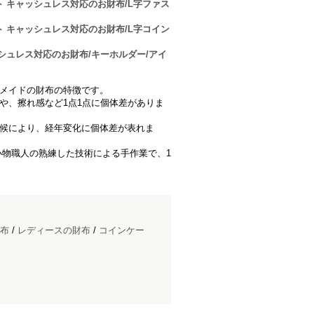
ォレット キャッシュレス対応のお財布/L字ファス
ォレット キャッシュレス対応のお財布/L字コイン
 キャッシュレス対応のお財布/キーホルダー/アイ
ムメイドの財布の特徴です。
や、擦れ感など1点1点に個体差がありま
気候により、経年変化に個体差が表れま
小物職人の熟練した技術による手作業で、1
布
/
レディースの財布
/
コインケー