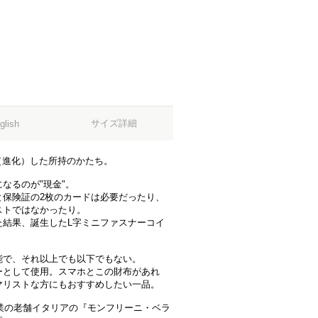
サイズ詳細
glish
（進化）した所持のかたち。
なるのが"現金"。
と保険証の2枚のカードは必要だったり、
ストではなかったり。
た結果、誕生したL字ミニファスナーコイ
能で、それ以上でも以下でもない。
ーとして使用。スマホとこの財布があれ
マリストな方にもおすすめしたい一品。
創業の老舗イタリアの『モンフリーニ・ベラ