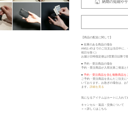
納期の短縮やサ
【商品の配送に関して】
■ 在庫のある商品の場合
AM11:45までのご注文は当日中
祝日を除く)
お届け日時指定便は3営業日以降で
■ 予約・受注商品の場合
予約・受注商品が入荷次第ご発送と
■
予約・受注商品を含む複数商品を
ご予約・受注商品を含んだご注文に
いております。お急ぎの場合は、お
ます。
詳細を見る
気になるアイテムはカートに入れて
キャンセル・返品・交換について
＞＞詳しくはこちら