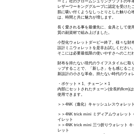
ーミ』社のクロームシュリンクソフトの牛
レザーワーキンググループに認定を受けた
肌に吸い付くようなしっとりとした触り心
は、時間と共に魅力が増します。
長く愛される事を最優先に、金具として使
質の副資材で組み上げました。
小型化ウォレットダービー終了。様々な財布を
設計ミニウォレットを是非お試しください
そこには必要最低限の使いやすさへのこだ
財布を持たない現代のライフスタイルに取
ップすることで、「新しさ」をも感じるこ
新設計の小さな革命。持たない時代のウォ
・ポケット × 1、チェーン × 1
内部にセットされたチェーン(全長約8cm
使用できます。
＞＞4NK（進化）キャッシュレスウォレット
＞＞4NK trick mini ミディアムウォレ
イレット
＞＞4NK trick mini 三つ折りウォレ
レット