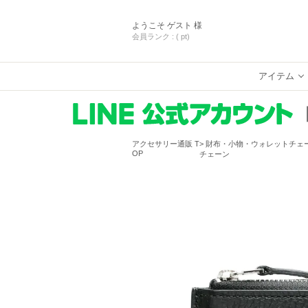
ようこそ
ゲスト 様
会員ランク :
( pt)
アイテム
アクセサリー通販 T
財布・小物・ウォレットチェ
OP
チェーン