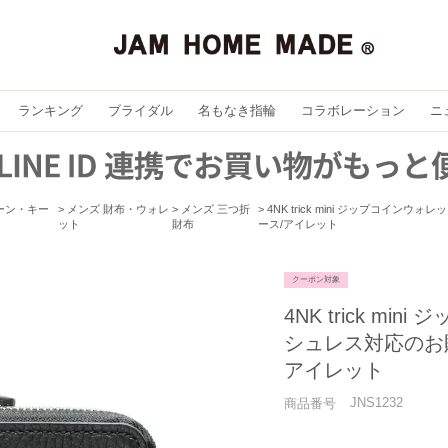
ランキング
ブライダル
名もなき指輪
コラボレーション
ニ
ーン・キー
メンズ 財布・ウォレ
メンズ 三つ折
4NK trick mini ジップコイン
ット
財布
ース/アイレット
クーポン対象
4NK trick m
シュレス対応のお財
アイレット
JNS1232
商品番号