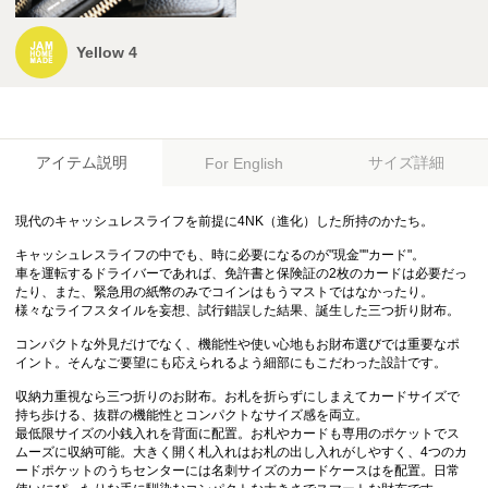
Yellow 4
アイテム説明
サイズ詳細
For English
現代のキャッシュレスライフを前提に4NK（進化）した所持のかたち。
キャッシュレスライフの中でも、時に必要になるのが"現金""カード"。
車を運転するドライバーであれば、免許書と保険証の2枚のカードは必要だっ
たり、また、緊急用の紙幣のみでコインはもうマストではなかったり。
様々なライフスタイルを妄想、試行錯誤した結果、誕生した三つ折り財布。
コンパクトな外見だけでなく、機能性や使い心地もお財布選びでは重要なポ
イント。そんなご要望にも応えられるよう細部にもこだわった設計です。
収納力重視なら三つ折りのお財布。お札を折らずにしまえてカードサイズで
持ち歩ける、抜群の機能性とコンパクトなサイズ感を両立。
最低限サイズの小銭入れを背面に配置。お札やカードも専用のポケットでス
ムーズに収納可能。大きく開く札入れはお札の出し入れがしやすく、4つのカ
ードポケットのうちセンターには名刺サイズのカードケースはを配置。日常