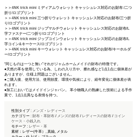
＞＞4NK trick mini ミディアムウォレット キャッシュレス対応のお財布 /二つ
折り/ロゴプリント
＞＞4NK trick mini 三つ折りウォレット キャッシュレス対応のお財布/三つ折
り/ロゴプリント
＞＞4NK trick mini ジップマルチウォレット キャッシュレス対応のお財布/L
字ファスナー/二つ折り/ロゴプリント
＞＞4NK trick mini ジップコインウォレット キャッシュレス対応のお財布/L
字コイン&キーケース/ロゴプリント
＞＞4NK trick mini キーウォレット キャッシュレス対応のお財布/キーホルダ
ー/ロゴプリント
“同じものは一つと無い”それがジャムホームメイドの財布の特徴です。
●天然の革を使用している為、しわの入り方や、擦れ感など1点1点に個体差が
ありますが、仕様上問題はございません。
●ご購入後、使用方法、使用頻度、環境や気候により、経年変化に個体差が表
れます。
●加工においてはメイドインジャパン。 革小物職人の熟練した技術による手作
業で、1点1点異なる表情を持つ。
性別タイプ :
メンズ
・
レディース
カテゴリー :
財布・革財布
/
メンズの財布
/
レディースの財布
/
コイン
ケース・小銭入れ
モチーフ :
レザー・革
素材：レザー(牛革）, 真鍮, メタル
カラー・仕上げ： ブラック