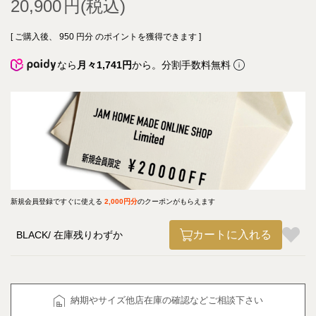
20,900
[ ご購入後、
950
円分 のポイントを獲得できます ]
なら
月々1,741円
から。分割手数料無料
新規会員登録ですぐに使える
2,000円分
のクーポンがもらえます
カートに入れる
BLACK
在庫残りわずか
納期やサイズ他店在庫の確認などご相談下さい