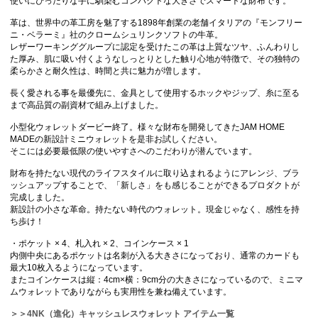
使いにぴったりな手に馴染むコンパクトな大きさでスマートな財布です。
革は、世界中の革工房を魅了する1898年創業の老舗イタリアの『モンフリー
ニ・ベラーミ』社のクロームシュリンクソフトの牛革。
レザーワーキンググループに認定を受けたこの革は上質なツヤ、ふんわりし
た厚み、肌に吸い付くようなしっとりとした触り心地が特徴で、その独特の
柔らかさと耐久性は、時間と共に魅力が増します。
長く愛される事を最優先に、金具として使用するホックやジップ、糸に至る
まで高品質の副資材で組み上げました。
小型化ウォレットダービー終了。様々な財布を開発してきたJAM HOME
MADEの新設計ミニウォレットを是非お試しください。
そこには必要最低限の使いやすさへのこだわりが潜んでいます。
財布を持たない現代のライフスタイルに取り込まれるようにアレンジ、ブラ
ッシュアップすることで、「新しさ」をも感じることができるプロダクトが
完成しました。
新設計の小さな革命。持たない時代のウォレット。現金じゃなく、感性を持
ち歩け！
・ポケット × 4、札入れ × 2、コインケース × 1
内側中央にあるポケットは名刺が入る大きさになっており、通常のカードも
最大10枚入るようになっています。
またコインケースは縦：4cm×横：9cm分の大きさになっているので、ミニマ
ムウォレットでありながらも実用性を兼ね備えています。
＞＞4NK（進化）キャッシュレスウォレット アイテム一覧