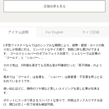
店舗在庫を見る
アイテム説明
サイズ詳細
For English
L字型ファスナーならではのシンプルな開閉により、紙幣・硬貨・カードの取
り出しが容易に行え、コンパクトなサイズ感で、気軽に持ち運びができま
す。 ゴールドとシルバーのダブルフェイス仕様で、ジュエリーでは定番の
「ゴールド」と「シルバー」。
その２色は、100歳を過ぎても元気な姿が印象的だった「双子姉妹」のよう
に。
風水では「ゴールド」は金運を、「シルバー」は家庭運・子宝運を呼ぶと云
われているそうです。
使い込むほどに、独特のツヤ感など美しいエイジングを楽しむ事が出来ま
す。
ポケットにスッポリ収まるコンパクトな造りで、内装はタック入りマチを設
け、開口が広く一目で全域を確認可能。