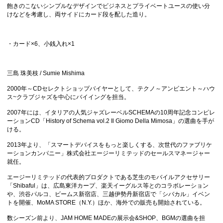
飽きのこないシンプルなデザインでビジネスとプライベートユースの使い分
けなどを考慮し、両サイドにカード段を配した造り。
・カード×6、小銭入れ×1
三島 珠美枝 / Sumie Mishima
2000年～CDセレクトショップバイヤーとして、テクノ～アンビエント～ハウ
ス~クラブジャズを中心にバイイングを担当。
2007年には、イタリアの人気ジャズレーベルSCHEMAの10周年記念コンピレ
ーションCD「History of Schema vol.2 Il Giomo Della Mimosa」の選曲を手が
ける。
2013年より、「スマートデバイスをもっと楽しくする、次世代のファブリケ
ーションカンパニー」株式会社エージーリミテッドのセールスマネージャー
就任。
エージーリミテッドの代表的プロダクトである芝生のモバイルアクセサリー
「Shibaful」は、広島東洋カープ、楽天イーグルス等とのコラボレーション
や、渋谷パルコ、ビームス新宿店、三越伊勢丹新宿店で「シバカル」イベン
トを開催、MoMA STORE（N.Y.）ほか、海外での販売も開始されている。
数シーズン前より、JAM HOME MADEの展示会&SHOP、BGMの選曲を担