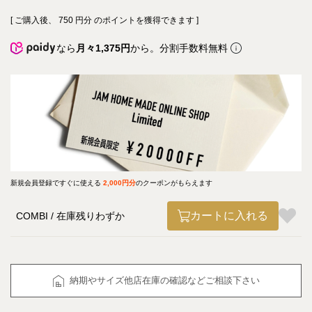
[ ご購入後、
750
円分 のポイントを獲得できます ]
なら
月々1,375円
から。分割手数料無料
新規会員登録ですぐに使える
2,000円分
のクーポンがもらえます
カートに入れる
COMBI
在庫残りわずか
納期やサイズ他店在庫の確認などご相談下さい