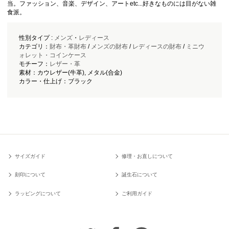
当。ファッション、音楽、デザイン、アートetc...好きなものには目がない雑
食派。
性別タイプ :
メンズ
・
レディース
カテゴリ：
財布・革財布
/
メンズの財布
/
レディースの財布
/
ミニウ
ォレット・コインケース
モチーフ：
レザー・革
素材：カウレザー(牛革), メタル(合金)
カラー・仕上げ：ブラック
サイズガイド
修理・お直しについて
刻印について
誕生石について
ラッピングについて
ご利用ガイド