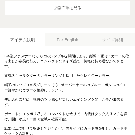
店舗在庫を見る
アイテム説明
サイズ詳細
For English
L字型ファスナーならではのシンプルな開閉により、紙幣・硬貨・カードの取
り出しが容易に行え、コンパクトなサイズ感で、気軽に持ち運びができま
す。
某有名キャラクターのカラーリングを採用したクレイジーカラー。
帽子のレッド（M)&グリーン（L)にオーバーオールのブルー、ボタンのイエロ
ー鮮やかなカラーを絶妙にミックス。
使い込むほどに、独特のツヤ感など美しいエイジングを楽しむ事が出来ま
す。
ポケットにスッポリ収まるコンパクトな造りで、内装はタック入りマチを設
け、開口が広く一目で全域を確認可能。
紙幣は二つ折りで収納していただけ、両サイドにカード段を配し、カードポ
ケットを合計6つ。