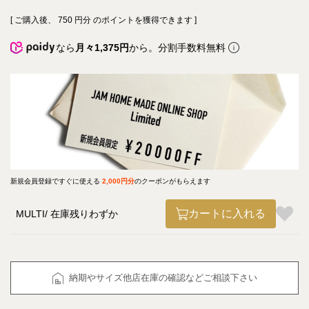
[ ご購入後、
750
円分 のポイントを獲得できます ]
なら
月々1,375円
から。分割手数料無料
新規会員登録ですぐに使える
2,000円分
のクーポンがもらえます
カートに入れる
MULTI
在庫残りわずか
納期やサイズ他店在庫の確認などご相談下さい