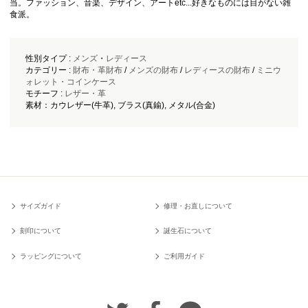
当。ファッション、音楽、デザイン、アートetc...好きなものには目がない雑
食派。
性別タイプ :
メンズ
・
レディース
カテゴリー :
財布・革財布
/
メンズの財布
/
レディースの財布
/
ミニウ
ォレット・コインケース
モチーフ :
レザー・革
素材：カウレザー(牛革), ブラス(真鍮), メタル(合金)
サイズガイド
修理・お直しについて
刻印について
誕生石について
ラッピングについて
ご利用ガイド