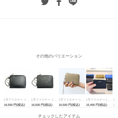
その他のバリエーション
L字ファスナー ミニ財布 レザー 二つ折り シープスキン / フラグメントケース
L字ファスナー ミニ財布 レザー 二つ折り クロコダイル / フラグメントケース
L字ファスナー ミニ財布 レザー 二つ折り -Ms.GOLD&Ms.SILVER- / フラグメントケース
L字ファスナーミニ財布SOモデルウォレット-ブラック
16,500
16,500
16,500
15,400
22,
チェックしたアイテム