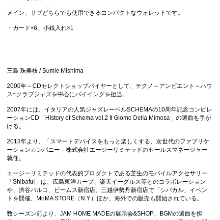
メイン、サブどちらでも使用できるコンパクトなウォレットです。
・カード×6、小銭入れ×1
三島 珠美枝 / Sumie Mishima
2000年～CDセレクトショップバイヤーとして、テクノ～アンビエント～ハウ
ス~クラブジャズを中心にバイイングを担当。
2007年には、イタリアの人気ジャズレーベルSCHEMAの10周年記念コンピレ
ーションCD「History of Schema vol.2 Il Giomo Della Mimosa」の選曲を手が
ける。
2013年より、「スマートデバイスをもっと楽しくする、次世代のファブリケ
ーションカンパニー」株式会社エージーリミテッドのセールスマネージャー
就任。
エージーリミテッドの代表的プロダクトである芝生のモバイルアクセサリー
「Shibaful」は、広島東洋カープ、楽天イーグルス等とのコラボレーション
や、渋谷パルコ、ビームス新宿店、三越伊勢丹新宿店で「シバカル」イベン
トを開催、MoMA STORE（N.Y.）ほか、海外での販売も開始されている。
数シーズン前より、JAM HOME MADEの展示会&SHOP、BGMの選曲を担